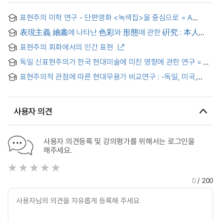
표현주의 미학 연구 - 단편영화 <녹색집>을 중심으로 = A
Study on Expressionist Aesthetics - Focused on the Short
表現主義 繪畵에 나타난 色彩와 形態에 관한 硏究 : 本人
Film
作品의 表現主義的 要素를 中心으로
표현주의 회화에서의 인간 표현
독일 신표현주의가 한국 현대미술에 미친 영향에 관한 연구 = A
Study on the Effects of German Neo-Expressionism on
표현주의적 관점에 따른 현대무용가 비교연구 : -독일, 미국,
Korean Modern Art
한국의 사례를 중심으로-
사용자 의견
사용자 의견등록 및 강의평가를 위해서는 로그인을
해주세요.
0
/ 200