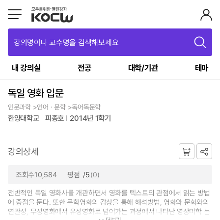
강의명이나 교수명을 검색해보세요
내 강의실
전공
대학/기관
테마
독일 영화 입문
인문과학 >언어ㆍ문학 >독어독문학
한양대학교
피종호
2014년 1학기
강의상세
조회수10,584
평점
/5
(0)
전반적인 독일 영화사를 개관하면서 영화를 텍스트의 관점에서 읽는 방법
에 중점을 둔다. 또한 문학영화의 감상을 통해 해석방법, 영화와 문화와의
연관성, 무성영화에서 유성영화로 넘어가는 과정에서 나타난 영상미학 논
더보기