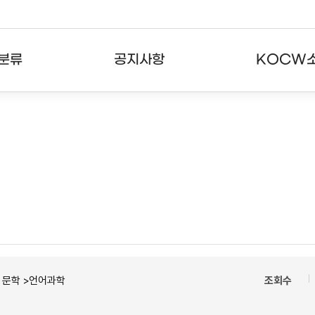
분류
공지사항
KOCW
강의
공지사항
KOCW란
강의
뉴스레터
활용안내
분야
주요통계현황
발자취
강의
서비스도움말
고객센터
ㆍ문학 >언어과학
조회수