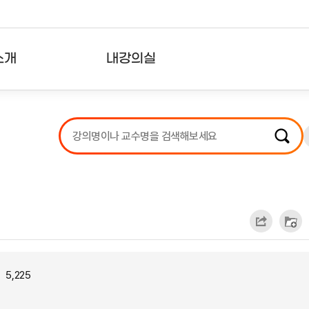
소개
내강의실
?
강의리스트
수강확인증강의
사용자의견
내강의클립
5,225