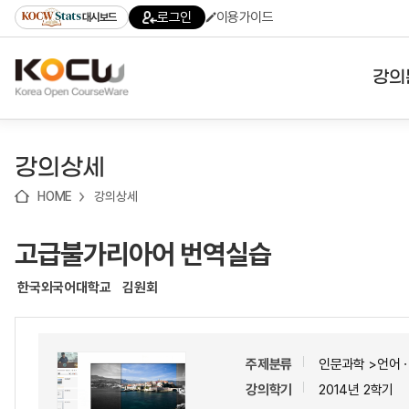
로
로
로
바
로그인
이용가이드
대시보드
가
가
가
로
기
기
기
가
(skip
기
to
강의
content)
대학
강의상세
기관
HOME
강의상세
전공
고급불가리아어 번역실습
테마
한국외국어대학교
김원회
주제분류
인문과학 >언어
강의학기
2014년 2학기