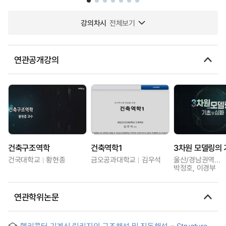
강의차시
전체보기
연관공개강의
건축구조역학
건축역학1
건국대학교
황현종
금오공과대학교
김우석
울산/경남권역센터
박정호, 이경부
연관학위논문