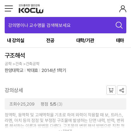
강의명이나 교수명을 검색해보세요
내 강의실
전공
대학/기관
테마
구조해석
공학 >건축 >건축공학
한양대학교
박대효
2014년 1학기
강의상세
조회수25,209
평점
5/5
(3)
정역학, 동역학 및 고체역학을 기초로 하여 외력이 작용할 때 보, 트러스,
라멘, 아치 등의 정정 및 부정정 구조물에 발생하는 단면 내력, 반력, 변위
를 해석하는 이론과 방법을 다룬다. 구조물의 변위 해석 방법으로 직접 적
더보기