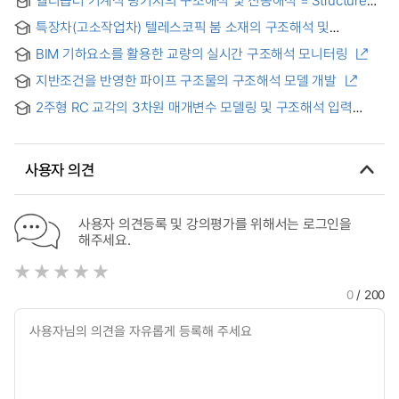
헬리콥터 기계식 링키지의 구조해석 및 진동해석 = Structure
and Vibration Analyses of Helicopter Mechanical Linkages
특장차(고소작업차) 텔레스코픽 붐 소재의 구조해석 및
피로해석을 통해 최적의 단면형상 연구 : 구조해석 및 피로해석을
BIM 기하요소를 활용한 교량의 실시간 구조해석 모니터링
통한 단면형상 연구 = Study on the structural and fatigue
analysis of the telescopic boom of special vehicles to
지반조건을 반영한 파이프 구조물의 구조해석 모델 개발
determine the optimal cross-sectional shape.
2주형 RC 교각의 3차원 매개변수 모델링 및 구조해석 입력
데이터 생성 모듈 구축
사용자 의견
사용자 의견등록 및 강의평가를 위해서는 로그인을
해주세요.
0
/ 200