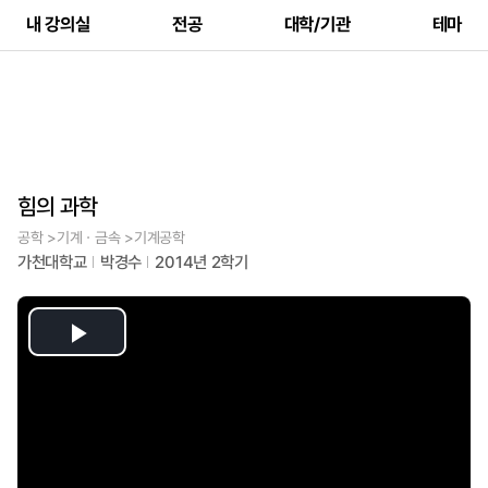
내 강의실
전공
대학/기관
테마
힘의 과학
공학 >기계ㆍ금속 >기계공학
가천대학교
박경수
2014년 2학기
Play
Video