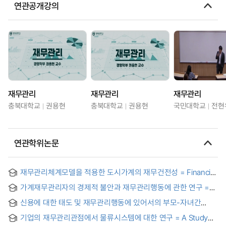
연관공개강의
재무관리
재무관리
재무관리
충북대학교
권용현
충북대학교
권용현
국민대학교
전현
연관학위논문
재무관리체계모델을 적용한 도시가계의 재무건전성 = Financial
solidity of urban households with the application of
가계재무관리자의 경제적 불안과 재무관리행동에 관한 연구 =
systems model on financial management
(A)Study on the Economic Distress and the Financial
신용에 대한 태도 및 재무관리행동에 있어서의 부모-자녀간
Management Behavior of the Household Financial
상관관계 분석 = A Correlation Analysis between
Managers.
기업의 재무관리관점에서 물류시스템에 대한 연구 = A Study
Adolescents and Their Parents in Credit Attitude and