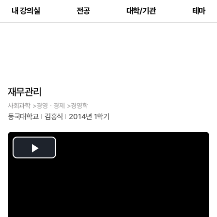
내 강의실
전공
대학/기관
테마
재무관리
사회과학 >경영ㆍ경제 >경영학
동국대학교
김흥식
2014년 1학기
Play
Video