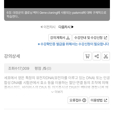
6장. 대장균의 클로닝 벡터 Gene cloning에 사용되는 palsmid에 대해 구체적으로
학습한다..
이전차시
다음차시
강의계획서
수강안내 및 수강신청
※ 수강확인증 발급을 위해서는 수강신청이 필요합니다
강의상세
조회수17,009
평점
/5
(0)
세포에서 얻은 특정의 유전자DNA(유전자를 이루고 있는 DNA) 또는 인공
합성 DNA를 시험관에서 효소 등을 이용하는 절단·연결 등의 조작에 의해
플라스미드, 바이러스의 DNA 등 자기증식성 DNA인 벡터에 결합시켜 재
더보기
조합DNA(recombinant DNA)를 만...
오류접수
이용방법