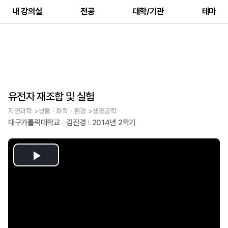
내 강의실
전공
대학/기관
테마
유전자 재조합 및 실험
자연과학 >생물ㆍ화학ㆍ환경 >생명공학
대구가톨릭대학교
김진경
2014년 2학기
Play
Video