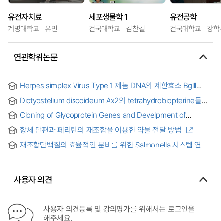
유전자치료
세포생물학 1
유전공학
계명대학교
유민
건국대학교
김찬길
건국대학교
강학
연관학위논문
Herpes simplex Virus Type 1 제놈 DNA의 제한효소 Bglll
단편들과 당단백질 H 유전자의 클로닝 = (The) Cloning of
Dictyostelium discoideum Ax2의 tetrahydrobiopterine들의
Restriction Enzyme Bglll Fragments and Glycoprotein H
생리활성에 관한 연구 = Investigation of physiological
Gene of Herpes simplex Virus Type 1 Genome DNA
Cloning of Glycoprotein Genes and Develpment of
function of tetrahydropteridines in dictyostelium
Recombinant DNA Vaccine against Herpes simplex Virus
discoideum Ax2
항체 단편과 페리틴의 재조합을 이용한 약물 전달 방법
Type 1 : Herpes Simplex Virus Type 1 당단백질 유전자의
클로닝과 DNA
재조합단백질의 효율적인 분비를 위한 Salmonella 시스템 연구
= Salmonella system for efficient secretion of recombinant
proteins
사용자 의견
사용자 의견등록 및 강의평가를 위해서는 로그인을
해주세요.