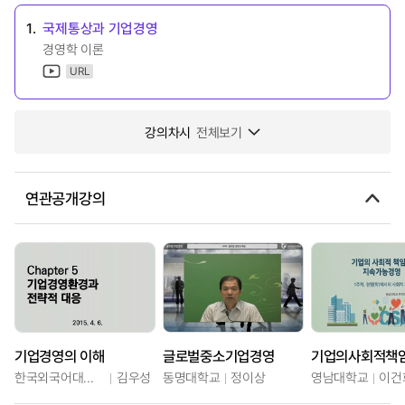
1.
국제통상과 기업경영
경영학 이론
URL
강의차시
전체보기
연관공개강의
기업경영의 이해
글로벌중소기업경영
한국외국어대학교
김우성
동명대학교
정이상
영남대학교
이건