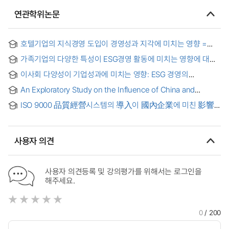
연관학위논문
호텔기업의 지식경영 도입이 경영성과 지각에 미치는 영향 =
(A)study on the effects of the introduction of knowledge
가족기업의 다양한 특성이 ESG경영 활동에 미치는 영향에 대한
management on management performance perception of
연구 = A Study on the Impact of Various Characteristics of
hotels in Korea
이사회 다양성이 기업성과에 미치는 영향: ESG 경영의
Family Businesses on ESG Management Activities
매개효과와 이사회 독립성의 조절효과를 중심으로 = The
An Exploratory Study on the Influence of China and
Impacts of Board Diversity on Firm Performance: Focusing
Japan's Management Philosophy to the Management
on the Mediating Effect of ESG Management and
ISO 9000 品質經營시스템의 導入이 國內企業에 미친 影響
Style of Chinese Private Enterprises : Focusing on the
Moderating Effect of Board Independence
硏究 = (A) study on the effect of the adoption of ISO 9000
Cases of Ren Zhengfei and Kazuo Inamori = 중국과 일본의
quality management system in Korean companies which
경영철학이 중국 민영기업의 경영방식에 미치는 영향에 관한
adopted the system
탐색적 연구; 런정페이와 이나모리 카즈오의 사례를 중심으로
사용자 의견
사용자 의견등록 및 강의평가를 위해서는 로그인을
해주세요.
0
/ 200