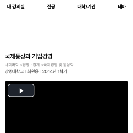
내 강의실
전공
대학/기관
테마
국제통상과 기업경영
사회과학 >경영ㆍ경제 >국제경영 및 통상학
상명대학교
최원용
2014년 1학기
Play
Video