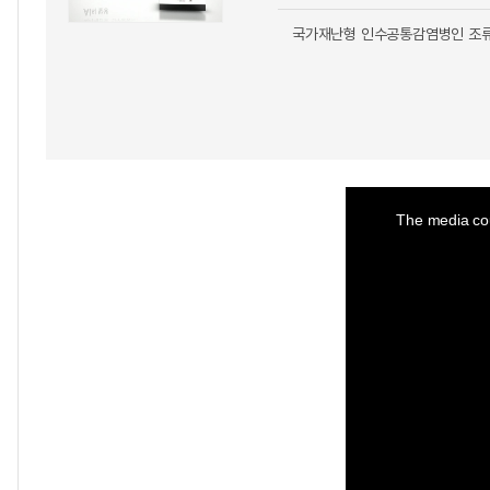
국가재난형 인수공통감염병인 조류
This
is
a
The media cou
modal
window.