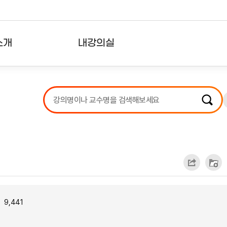
소개
내강의실
?
강의리스트
수강확인증강의
사용자의견
내강의클립
9,441