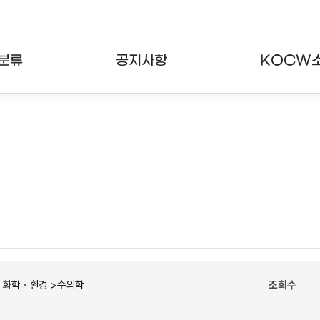
분류
공지사항
KOCW
강의
공지사항
KOCW란
강의
뉴스레터
활용안내
분야
주요통계현황
발자취
강의
서비스도움말
고객센터
ㆍ화학ㆍ환경 >수의학
조회수