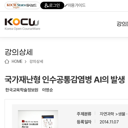
로
로
로
바
로그인
이용가이드
대시보드
가
가
가
로
기
기
기
가
(skip
기
to
강의
content)
대학
강의상세
기관
HOME
강의상세
전공
국가재난형 인수공통감염병 AI의 발생
테마
한국교육학술정보원
이영순
주제분류
자연과학 >생물
등록일자
2014.11.07