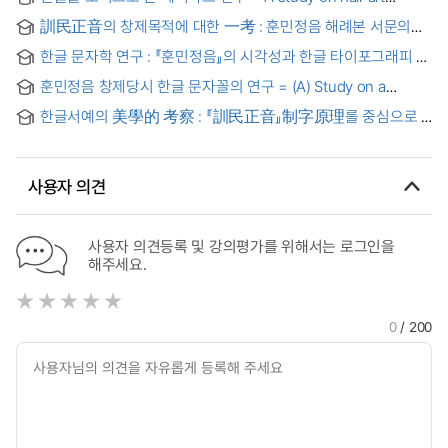
having Hangeul(Korean letters) as its motive
訓民正音의 창제목적에 대한 一考 : 훈민정음 해례본 서문의
송사문제를 중심으로
한글 문자학 연구 : 『훈민정음』의 시각성과 한글 타이포그래피 =
Hangeul Munjahak : Visuality in the Hunminjeongeum and
훈민정음 창제당시 한글 문자꼴의 연구 = (A) Study on a
Hangul Typography
direction of the typography of han geul
한글서예의 美學的 考察 : 『訓民正音』制字原理를 중심으로 =
(A) study on the HANGUEL calligraphy in aesthetic point of
view
사용자 의견
사용자 의견등록 및 강의평가를 위해서는 로그인을
해주세요.
0
/ 200