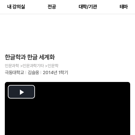
내 강의실
전공
대학/기관
테마
한글학과 한글 세계화
인문과학 >인문과학기타 >인문학
극동대학교
김슬옹
2014년 1학기
Play
Video