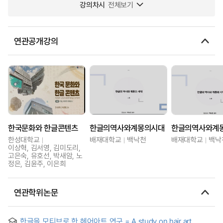
강의차시
전체보기
연관공개강의
한국문화와 한글콘텐츠
한글의역사와계몽의시대
한글의역사와계
한성대학교
배재대학교
백낙천
배재대학교
백낙
이상혁, 김서영, 김미도리,
고은숙, 유호선, 박새암, 노
정은, 김윤주, 이은희
연관학위논문
한글을 모티브로 한 헤어아트 연구 = A study on hair art