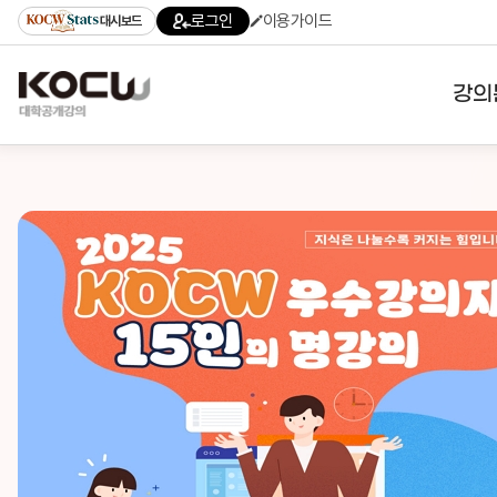
로그인
이용가이드
대시보드
강의
대학
기관
전공
테마