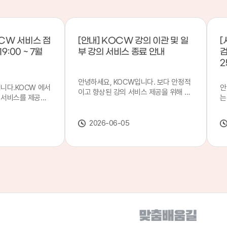
CW 서비스 점
[안내] KOCW 강의 이관 및 일
[
9:00 ~ 7월
부 강의 서비스 종료 안내
검
2
안녕하세요, KOCW입니다. 보다 안정적
입니다.KOCW 에서
안
이고 향상된 강의 서비스 제공을 위해 강
 서비스를 제공하
는
의 이관 작업을 진행하게 되었습니다. 이
서비스 점검을 실시
기
에 따라 일부 강의는2026년 6월 중 서비
업 일시 : 7월 21
합
스가 종료될 예정이오니, 이용에 참고하
2026-06-05
22일(수) 08:00이
2
여 주시기 바랍니다. 강의 이관 일정 안내
스가 점검 시간 동안
이
단계 기간 주요 작업 1단계 6월 1~2주 이
 있으니, 이 점 양
안
관 준비 2단계 6월 3~4주 1차 이관 작업
.저희 KOCW 에
여
3단계 7월 1~2주 2차 이관 작업 완료 및
보다 좋은 서비스
이
시스템 안정화 ※ 이관 작업 진행 상황에
력하겠습니다.감사합
공
따라 일정은 변경될 수 있습니다. 서비스
종료 강의 안내 이관 작업으로 인해 일부
강의는 2026년 6월 15일 서비스 종료되
었습니다. 서비스 종료 강의 목록은 아래
링크에서 확인하실 수 있습니다. → 서비