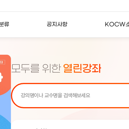
분류
공지사항
KOCW
강의
공지사항
KOCW란
강의
뉴스레터
활용안내
모두를 위한
열린강좌
분야
주요통계현황
발자취
강의
서비스도움말
고객센터
[서비스점검] KOCW 서비스 점
[서비스점검] KOCW 서비스 점