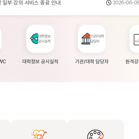
 및 일부 강의 서비스 종료 안내
2026-06-0
점검 안내(4월 24일 19:00 ~ 4월...
2026-04-2
공시 대학의 원격강좌 현황 조사 안내(자주묻...
2026-04-0
대학정보
기관/대학
공시실적
담당자
WC
대학정보 공시실적
기관/대학 담당자
원격강