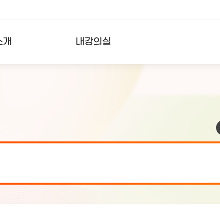
소개
내강의실
?
강의리스트
수강확인증강의
사용자의견
내강의클립
검 안내(7월 24일 19:00 ~ 7월...
2026-07-2
검 안내(7월 21일 19:00 ~ 7...
2026-07-1