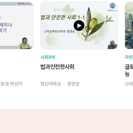
사회과학
자연
법과안전한사회
글로
능
오윤경,박선이
창신대학교
정연균
고려