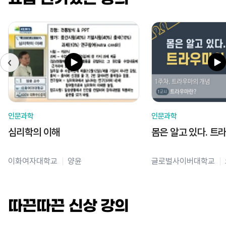
인문과학
인문과학
심리학의 이해
몸은 알고 있다. 트
이화여자대학교
양윤
글로벌사이버대학교
따끈따끈 신상 강의