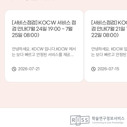
[서비스점검] KOCW 서비스 점
[서비스점검] KO
검 안내(7월 24일 19:00 ~ 7월
검 안내(7월 21일 1
25일 08:00)
22일 08:00)
안녕하세요. KOCW 입니다.KOCW 에서
안녕하세요. KOCW 
는 보다 빠르고 안정된 서비스를 제공하
는 보다 빠르고 안정된
기 위해 다음과 같이 서비스 점검을 실시
기 위해 다음과 같이 
합니다.※ 서비스 점검 작업 일시 : 7월
합니다.※ 서비스 점검 작
2026-07-21
2026-07-15
24일(금) 19:00 ~ 7월 25일(토) 08:00
일(화) 19:00 ~ 7월 
이로 인해 KOCW 서비스가 점검 시간 동
로 인해 KOCW 서비
안 서비스가 일시 중지될 수 있으니, 이
서비스가일시 중지될 수
점 양해하여 주시기 바랍니다.저희
해하여 주시기 바랍니다
KOCW 에서는 이용자 여러분께 보다 좋
서는 이용자 여러분께 
은 서비스를 제공하기 위해 노력하겠습니
를 제공하기 위해 노
다.감사합니다.
니다.