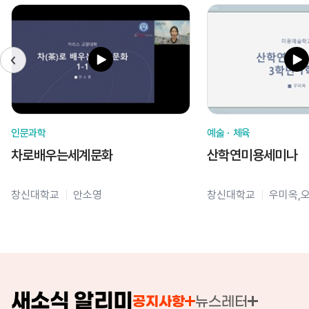
인문과학
예술ㆍ체육
차로배우는세계문화
산학연미용세미나
창신대학교
안소영
창신대학교
우미옥,
새소식 알리미
공지사항
뉴스레터