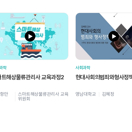
과학
사회과학
마트해상물류관리사 교육과정2
현대사회의범죄와형사정
항만
스마트해상물류관리사 교육
영남대학교
김혜정
위원회