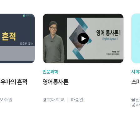
인문과학
사회
라우마의 흔적
영어통사론
스
오주원
경북대학교
하승완
울산
공사