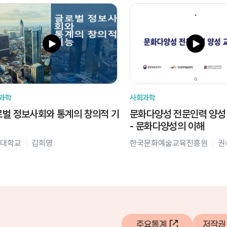
과학
사회과학
벌 정보사회와 통계의 창의적 기
문화다양성 전문인력 양성
- 문화다양성의 이해
대학교
김희영
한국문화예술교육진흥원
권
주요통계
저작권