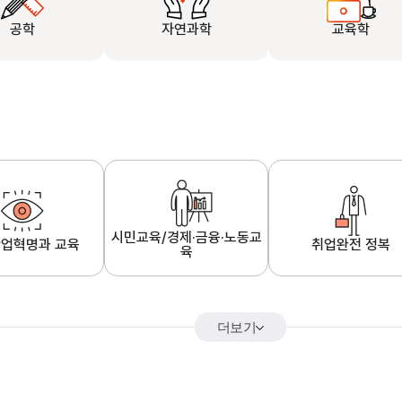
공학
자연과학
교육학
시민교육/경제·금융·노동교
업혁명과 교육
취업완전 정복
육
더보기
어&해외특강
K-MOOC 강의