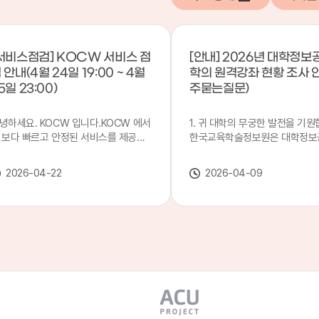
서비스점검] KOCW 서비스 점
[안내] 2026년 대학정보
 안내(4월 24일 19:00 ~ 4월
학의 원격강좌 현황 조사 
5일 23:00)
주묻는질문)
녕하세요. KOCW 입니다.KOCW 에서
1. 귀 대학의 무궁한 발전을 기원
 보다 빠르고 안정된 서비스를 제공하
한국교육학술정보원은 대학정보
 위해 다음과 같이 서비스 점검을 실시
목별 관리기관으로 지정되어 있습
니다.※ 서비스 점검 작업 일시 : 4월
본 조사는 2025. 3. 1~2026. 2.
2026-04-22
2026-04-09
4일(금) 19:00 ~ 4월 25일(토) 23:00
에 운영된 원격강좌(이러닝) 현
로 인해 KOCW 서비스가 점검시간 동
하여, '2026 대학정보공시 대학
 일시중지될 예정이오니, 이 점 양해하
강좌(12-바)'에 데이터를 연계할
 주시기 바랍니다.저희 KOCW 에서는
니다.가. 대학정보공시 대상 대
용자 여러분께 보다 좋은 서비스를 제
4년제 대학, 전문대학, 대학원대
하기 위해 노력하겠습니다.감사합니다.
격강좌(이러닝) 관련 부서(교무처
학습개발센터, 이러닝지원센터 등
송통신대학교 및 사이버대학 제외
인시 캠퍼스인 경우 해당 캠퍼스
있는 기관명을 선택하시면 됩니다.