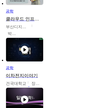
공학
클라우드 인프라 구축 및 활용
부산디지털대학교
박수현
공학
이차전지이야기
건국대학교
장호현