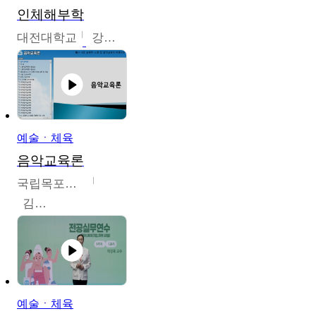
인체해부학
대전대학교
강지혁
예술ㆍ체육
음악교육론
국립목포대학교
김신영
예술ㆍ체육