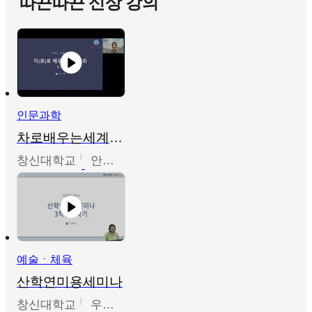
따끈따끈 신상 강의
인문과학
차로배우는세계문화
창신대학교
안소영
예술ㆍ체육
산학연미용세미나
창신대학교
우미옥,오윤경,박선이