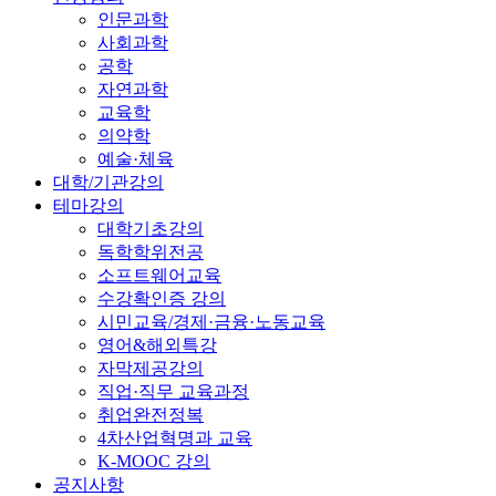
인문과학
사회과학
공학
자연과학
교육학
의약학
예술·체육
대학/기관강의
테마강의
대학기초강의
독학학위전공
소프트웨어교육
수강확인증 강의
시민교육/경제·금융·노동교육
영어&해외특강
자막제공강의
직업·직무 교육과정
취업완전정복
4차산업혁명과 교육
K-MOOC 강의
공지사항