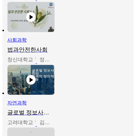
사회과학
법과안전한사회
창신대학교
정연균
자연과학
글로벌 정보사회와 통계의 창의적 기능
고려대학교
김희영