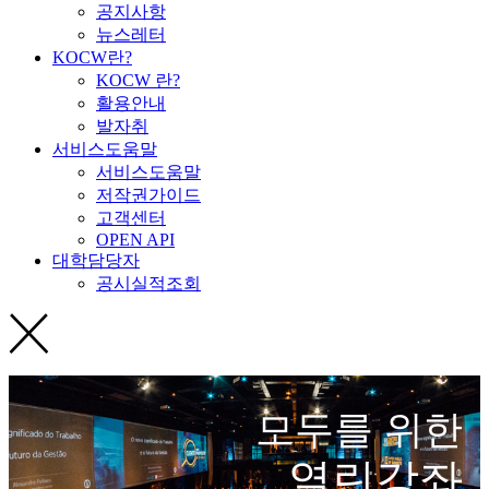
공지사항
뉴스레터
KOCW란?
KOCW 란?
활용안내
발자취
서비스도움말
서비스도움말
저작권가이드
고객센터
OPEN API
대학담당자
공시실적조회
모두를 위한
열린강좌