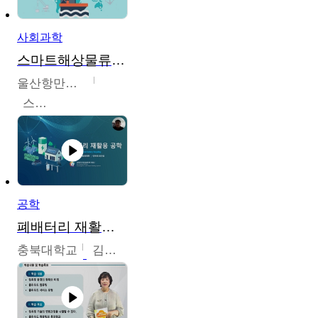
사회과학
스마트해상물류관리사 교육과정2
울산항만공사
스마트해상물류관리사 교육위원회
공학
폐배터리 재활용 공학
충북대학교
김영재,최진섭,한성수,한요셉,윤문수,박유세,강동우,박민준,이동주,조채용