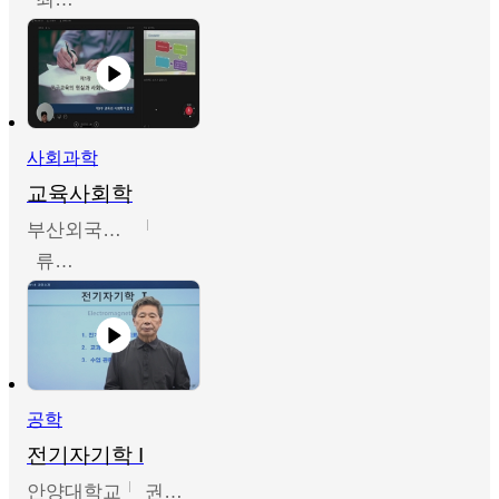
사회과학
교육사회학
부산외국어대학교
류영철
공학
전기자기학 I
안양대학교
권원현