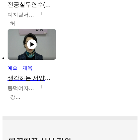
전공실무연수(헤어,메이크업,피부,네일)
디지털서울문화예술대학교
허정록
예술ㆍ체육
생각하는 서양미술의 이해
동덕여자대학교
강수미