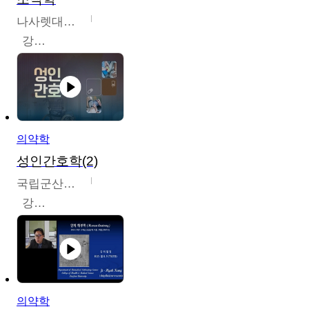
나사렛대학교
강지언
의약학
성인간호학(2)
국립군산대학교
강경아
의약학