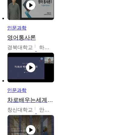
인문과학
영어통사론
경북대학교
하승완
인문과학
차로배우는세계문화
창신대학교
안소영