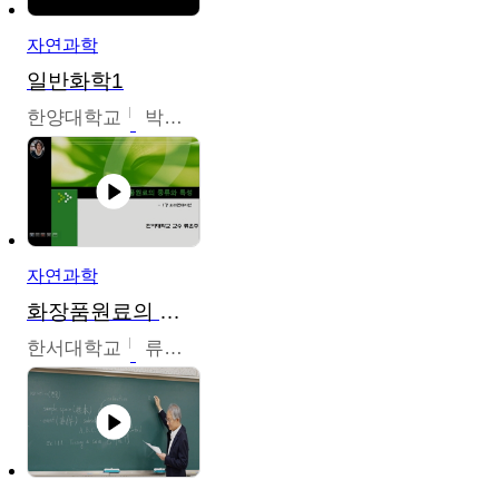
자연과학
일반화학1
한양대학교
박경호
자연과학
화장품원료의 종류와 특성
한서대학교
류은주