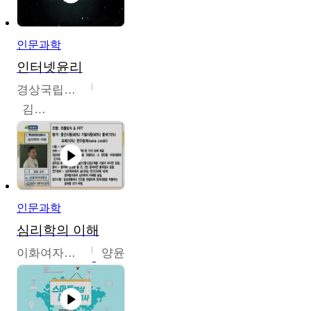
인문과학
인터넷윤리
경상국립대학교
김대군
인문과학
심리학의 이해
이화여자대학교
양윤