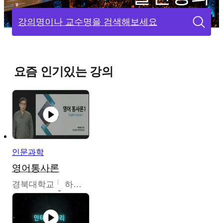
강의명이나 교수명을 검색해보세요
요즘 인기있는 강의
인문과학
영어통사론
경북대학교
하승완