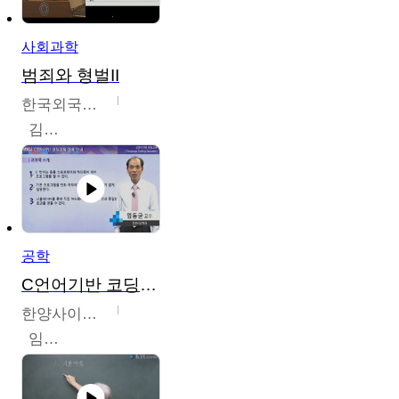
사회과학
범죄와 형벌II
한국외국어대학교
김현수
공학
C언어기반 코딩교육
한양사이버대학교
임동균