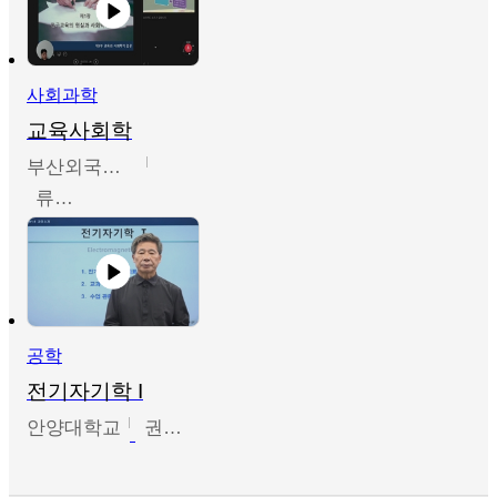
사회과학
교육사회학
부산외국어대학교
류영철
공학
전기자기학 I
안양대학교
권원현