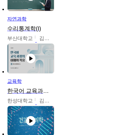
자연과학
수리통계학(I)
부산대학교
김충락
교육학
한국어 교육과정의 이해와 적용
한성대학교
김윤주