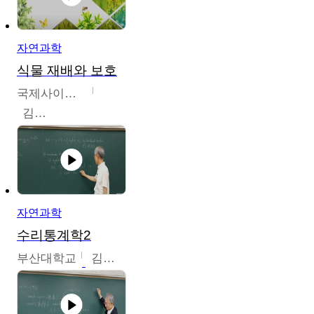
자연과학
식물 재배와 보호
국제사이버대학교
김완수
자연과학
수리통계학2
부산대학교
김충락