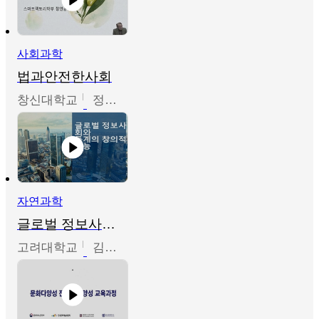
사회과학
법과안전한사회
창신대학교
정연균
자연과학
글로벌 정보사회와 통계의 창의적 기능
고려대학교
김희영