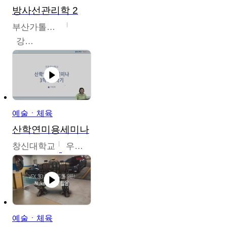
방사선관리학 2
부산가톨릭대학교
강연희
예술ㆍ체육
산학연미용세미나
창신대학교
우미옥,오윤경,박선이
예술ㆍ체육