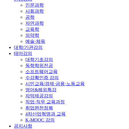
인문과학
사회과학
공학
자연과학
교육학
의약학
예술·체육
대학/기관강의
테마강의
대학기초강의
독학학위전공
소프트웨어교육
수강확인증 강의
시민교육/경제·금융·노동교육
영어&해외특강
자막제공강의
직업·직무 교육과정
취업완전정복
4차산업혁명과 교육
K-MOOC 강의
공지사항