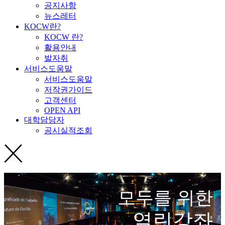
공지사항
뉴스레터
KOCW란?
KOCW 란?
활용안내
발자취
서비스도움말
서비스도움말
저작권가이드
고객센터
OPEN API
대학담당자
공시실적조회
모두를 위한
열린강좌