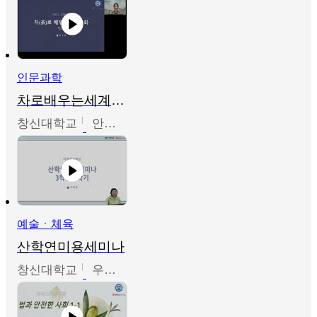
인문과학
차로배우는세계문화
창신대학교
안소영
예술ㆍ체육
산학연미용세미나
창신대학교
우미옥,오윤경,박선이