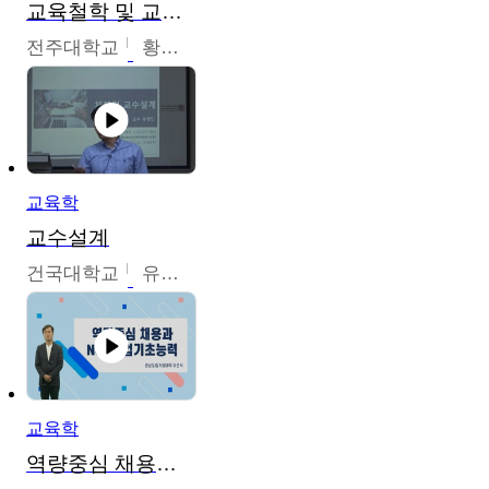
교육철학 및 교육사
전주대학교
황혜연
교육학
교수설계
건국대학교
유병민
교육학
역량중심 채용과 NCS직업기초능력