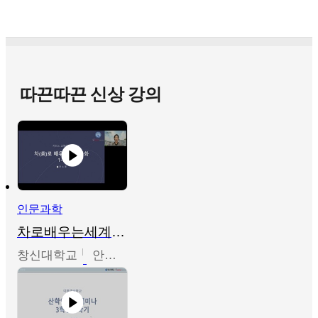
따끈따끈 신상 강의
인문과학
차로배우는세계문화
창신대학교
안소영