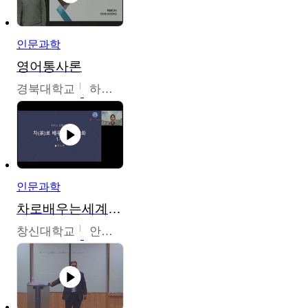
인문과학
영어통사론
경북대학교
하승완
인문과학
차로배우는세계문화
창신대학교
안소영