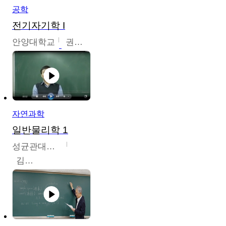
공학
전기자기학 I
안양대학교
권원현
자연과학
일반물리학 1
성균관대학교
김범준