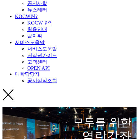
공지사항
뉴스레터
KOCW란?
KOCW 란?
활용안내
발자취
서비스도움말
서비스도움말
저작권가이드
고객센터
OPEN API
대학담당자
공시실적조회
모두를 위한
열린강좌