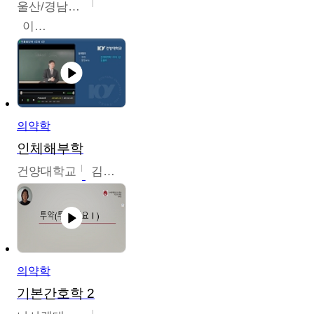
울산/경남권역센터
이은석
의약학
인체해부학
건양대학교
김철태
의약학
기본간호학 2