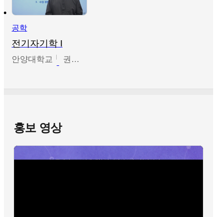
공학
전기자기학 I
안양대학교
권원현
홍보 영상