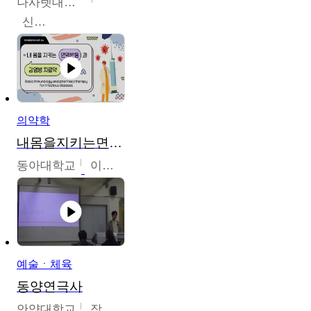
나사렛대학교
신미경
의약학
내몸을지키는면역반응과감염병치료약
동아대학교
이상민
예술ㆍ체육
동양연극사
안양대학교
장영수