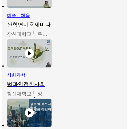
예술ㆍ체육
산학연미용세미나
창신대학교
우미옥,오윤경,박선이
사회과학
법과안전한사회
창신대학교
정연균