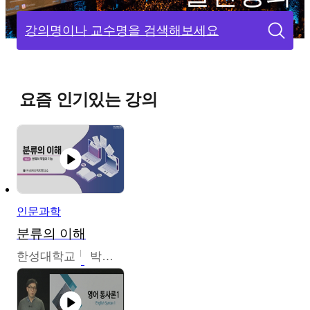
강의명이나 교수명을 검색해보세요
요즘 인기있는 강의
인문과학
분류의 이해
한성대학교
박지영,이혜원,최인경