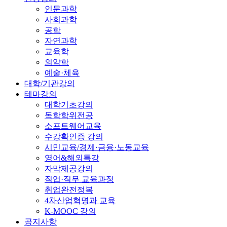
인문과학
사회과학
공학
자연과학
교육학
의약학
예술·체육
대학/기관강의
테마강의
대학기초강의
독학학위전공
소프트웨어교육
수강확인증 강의
시민교육/경제·금융·노동교육
영어&해외특강
자막제공강의
직업·직무 교육과정
취업완전정복
4차산업혁명과 교육
K-MOOC 강의
공지사항