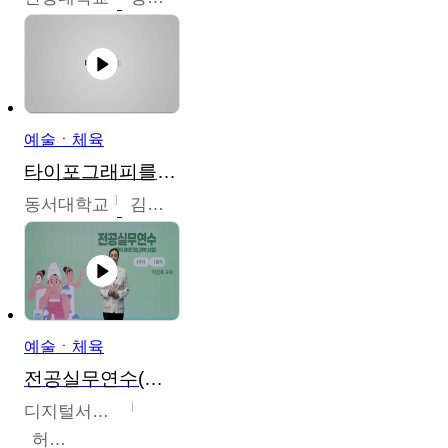
예술ㆍ체육
타이포그래피를 배워봅시다.
동서대학교
김경원
예술ㆍ체육
전공실무연수(헤어,메이크업,피부,네일)
디지털서울문화예술대학교
허정록