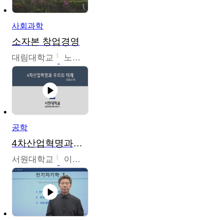
사회과학
소자본 창업경영
대림대학교
노경호
공학
4차산업혁명과우리의미래
서원대학교
이병권