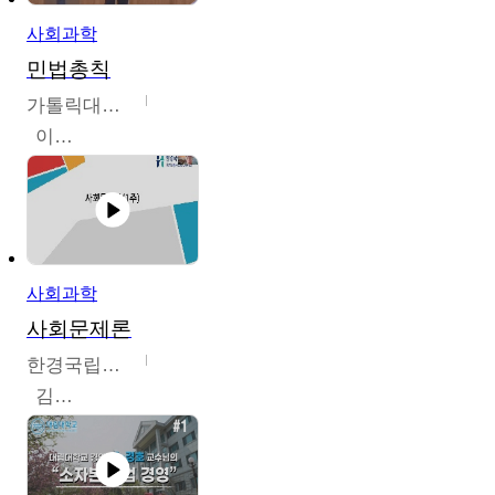
사회과학
민법총칙
가톨릭대학교
이홍민
사회과학
사회문제론
한경국립대학교
김구민