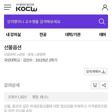
강의명이나 교수명을 검색해보세요
내 강의실
전공
대학/기관
테마
선물옵션
사회과학 >경영ㆍ경제 >경영학
국민대학교
김인수
2025년 2학기
강의계획서
강의상세
조회수1,820
평점
/5
(0)
선물, 옵션과 같은 파생금융상품에 대한 필요성을 이해하고 가격결정모형
등 관련 지식을 습득