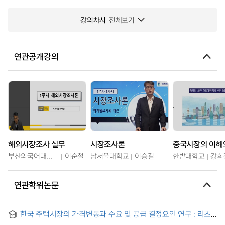
강의차시
전체보기
연관공개강의
해외시장조사 실무
시장조사론
부산외국어대학교
이순철
남서울대학교
이승길
한밭대학교
강희
연관학위논문
한국 주택시장의 가격변동과 수요 및 공급 결정요인 연구 : 리츠
(REITs) 정책사례를 포함하여 = Essays on the Korean