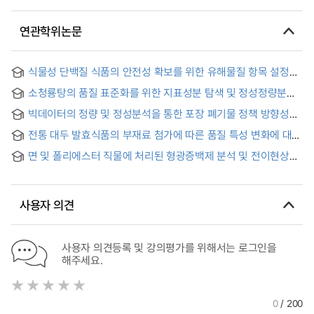
연관학위논문
식물성 단백질 식품의 안전성 확보를 위한 유해물질 항목 설정과
분석법 유효성 확인 = Verification of Hazardous Substance
소청룡탕의 품질 표준화를 위한 지표성분 탐색 및 정성정량분석
and Analysis Methods to Ensure the Safety of Plant-Based
연구
Alternative Foods
빅데이터의 정량 및 정성분석을 통한 포장 폐기물 정책 방향성
제안에 관한 연구 : 포장 폐기물의 가격과 재활용률의 상관관계
전통 대두 발효식품의 부재료 첨가에 따른 품질 특성 변화에 대한
분석 및 소비자 인식분석을 중심으로 = A Study on the
연구 동향 = Study Trends on the Quality Characteristics
quantitative and qualitative big data analysis on municipal
면 및 폴리에스터 직물에 처리된 형광증백제 분석 및 전이현상
Changes of Traditional Soybean Fermented Foods by
solid to suggest the better packaging waste treatment
연구 = Analysis and Migration Behavior of the Fluorescent
Adding the Supplementary Ingredients
policy : Focusing on the correlation analysis between
Whitening Agents on Cotton and Polyester Woven
packaging waste price and their recycling rate, and
Fabrics
consumer perception on packaging waste
사용자 의견
사용자 의견등록 및 강의평가를 위해서는 로그인을
해주세요.
0
/ 200