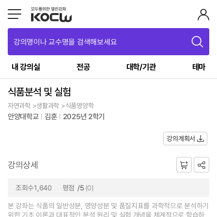
강의명이나 교수명을 검색해보세요
내 강의실
전공
대학/기관
테마
식품분석 및 실험
자연과학 >생활과학 >식품영양학
안양대학교
김훈
2025년 2학기
강의계획서
강의상세
조회수1,640
평점
/5
(0)
본 강좌는 식품의 일반성분, 영양성분 및 품질지표를 과학적으로 분석하기
위한 기초 이론과 대표적인 분석 원리 및 실험 개념을 체계적으로 학습하