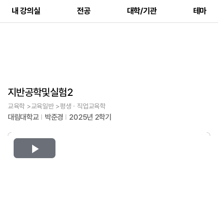
내 강의실
전공
대학/기관
테마
지반공학및실험2
교육학 >교육일반 >평생ㆍ직업교육학
대림대학교
박준경
2025년 2학기
Play
Video