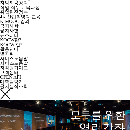
자막제공강의
직업·직무 교육과정
취업완전정복
4차산업혁명과 교육
K-MOOC 강의
공지사항
공지사항
뉴스레터
KOCW란?
KOCW 란?
활용안내
발자취
서비스도움말
서비스도움말
저작권가이드
고객센터
OPEN API
대학담당자
공시실적조회
모두를 위한
열린강좌