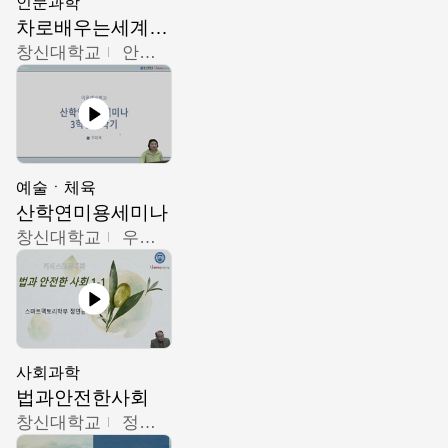
인문과학
차로배우는세계문화
창신대학교
안소영
예술ㆍ체육
산학연미용세미나
창신대학교
우미옥,오윤경,박선이
사회과학
법과안전한사회
창신대학교
정연균