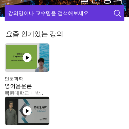
강의명이나 교수명을 검색해보세요
요즘 인기있는 강의
인문과학
영어음운론
목원대학교
박미숙