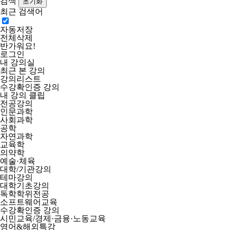
검색
최근 검색어
자동저장
전체삭제
반가워요!
로그인
내 강의실
최근 본 강의
강의리스트
수강확인증 강의
내 강의 클립
전공강의
인문과학
사회과학
공학
자연과학
교육학
의약학
예술·체육
대학/기관강의
테마강의
대학기초강의
독학학위전공
소프트웨어교육
수강확인증 강의
시민교육/경제·금융·노동교육
영어&해외특강