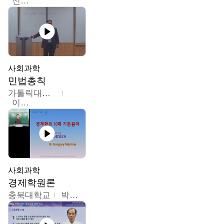
신광수
사회과학
민법총칙
가톨릭대학교
이홍민
사회과학
경제학원론
충북대학교
박철호