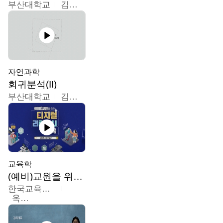
부산대학교
김충락
자연과학
회귀분석(II)
부산대학교
김충락
교육학
(예비)교원을 위한 디지털 리터러시 교육
한국교육학술정보원
옥현진