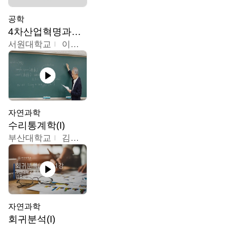
공학
4차산업혁명과우리의미래
서원대학교
이병권
자연과학
수리통계학(I)
부산대학교
김충락
자연과학
회귀분석(I)