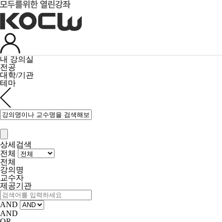
내 강의실
전공
대학/기관
테마
상세검색
전체
전체
강의명
교수자
제공기관
AND
AND
OR