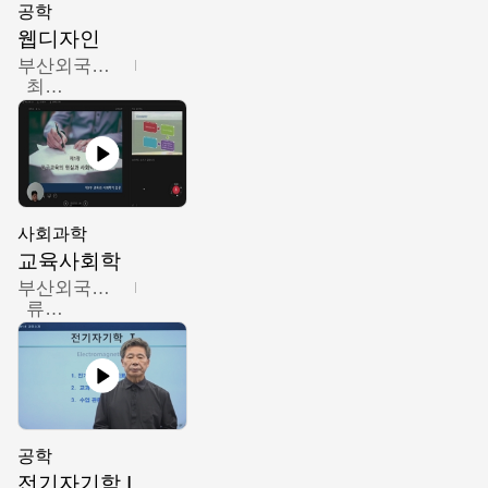
공학
웹디자인
부산외국어대학교
최진오
사회과학
교육사회학
부산외국어대학교
류영철
공학
전기자기학 I