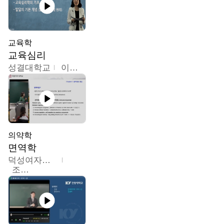
교육학
교육심리
성결대학교
이수경
의약학
면역학
덕성여자대학교
조효선