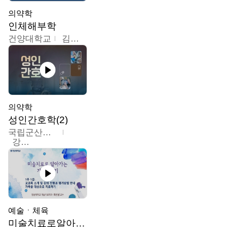
의약학
인체해부학
건양대학교
김철태
의약학
성인간호학(2)
국립군산대학교
강경아
예술ㆍ체육
미술치료로알아가는가족이야기