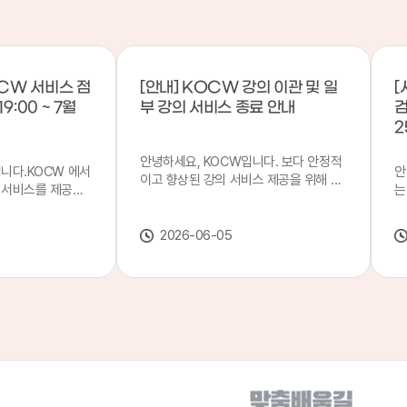
CW 서비스 점
[안내] KOCW 강의 이관 및 일
[
9:00 ~ 7월
부 강의 서비스 종료 안내
검
2
안녕하세요, KOCW입니다. 보다 안정적
입니다.KOCW 에서
안
이고 향상된 강의 서비스 제공을 위해 강
 서비스를 제공하
는
의 이관 작업을 진행하게 되었습니다. 이
서비스 점검을 실시
기
에 따라 일부 강의는2026년 6월 중 서비
업 일시 : 7월 21
합
스가 종료될 예정이오니, 이용에 참고하
2026-06-05
22일(수) 08:00이
2
여 주시기 바랍니다. 강의 이관 일정 안내
스가 점검 시간 동안
이
단계 기간 주요 작업 1단계 6월 1~2주 이
 있으니, 이 점 양
안
관 준비 2단계 6월 3~4주 1차 이관 작업
.저희 KOCW 에
여
3단계 7월 1~2주 2차 이관 작업 완료 및
보다 좋은 서비스
이
시스템 안정화 ※ 이관 작업 진행 상황에
력하겠습니다.감사합
공
따라 일정은 변경될 수 있습니다. 서비스
종료 강의 안내 이관 작업으로 인해 일부
강의는 2026년 6월 15일 서비스 종료되
었습니다. 서비스 종료 강의 목록은 아래