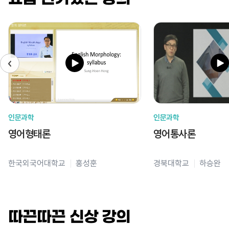
인문과학
인문과학
영어형태론
영어통사론
한국외국어대학교
홍성훈
경북대학교
하승완
따끈따끈 신상 강의