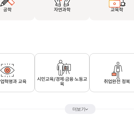
공학
자연과학
교육학
시민교육/경제·금융·노동교
업혁명과 교육
취업완전 정복
육
더보기
어&해외특강
K-MOOC 강의