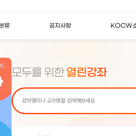
분류
공지사항
KOCW
강의
공지사항
KOCW란
강의
뉴스레터
활용안내
모두를 위한
열린강좌
분야
주요통계현황
발자취
강의
서비스도움말
고객센터
[서비스점검] KOCW 서비스 점
[서비스점검] KOCW 서비스 점