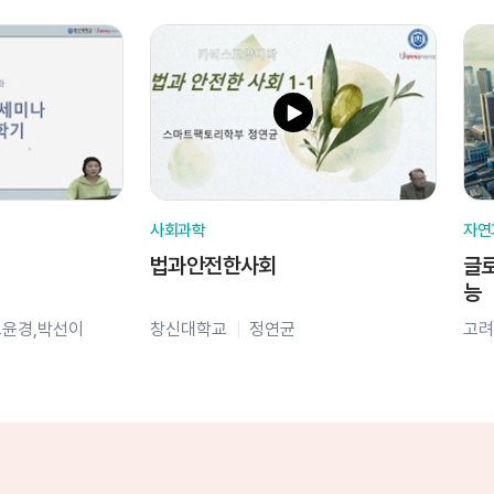
사회과학
자연
법과안전한사회
글로
능
오윤경,박선이
창신대학교
정연균
고려