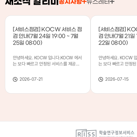
새소식 알리미
공지사항
뉴스레터
[서비스점검] KOCW 서비스 점
[서비스점검] KO
검 안내(7월 24일 19:00 ~ 7월
검 안내(7월 21일 1
25일 08:00)
22일 08:00)
안녕하세요. KOCW 입니다.KOCW 에서
안녕하세요. KOCW 
는 보다 빠르고 안정된 서비스를 제공하
는 보다 빠르고 안정된
기 위해 다음과 같이 서비스 점검을 실시
기 위해 다음과 같이 
합니다.※ 서비스 점검 작업 일시 : 7월
합니다.※ 서비스 점검 작
2026-07-21
2026-07-15
24일(금) 19:00 ~ 7월 25일(토) 08:00
일(화) 19:00 ~ 7월 
이로 인해 KOCW 서비스가 점검 시간 동
로 인해 KOCW 서비
안 서비스가 일시 중지될 수 있으니, 이
서비스가일시 중지될 수
점 양해하여 주시기 바랍니다.저희
해하여 주시기 바랍니다
KOCW 에서는 이용자 여러분께 보다 좋
서는 이용자 여러분께 
은 서비스를 제공하기 위해 노력하겠습니
를 제공하기 위해 노
다.감사합니다.
니다.