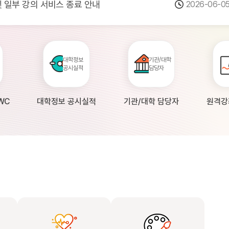
 및 일부 강의 서비스 종료 안내
2026-06-0
점검 안내(4월 24일 19:00 ~ 4월...
2026-04-2
공시 대학의 원격강좌 현황 조사 안내(자주묻...
2026-04-0
대학정보
기관/대학
공시실적
담당자
WC
대학정보 공시실적
기관/대학 담당자
원격강