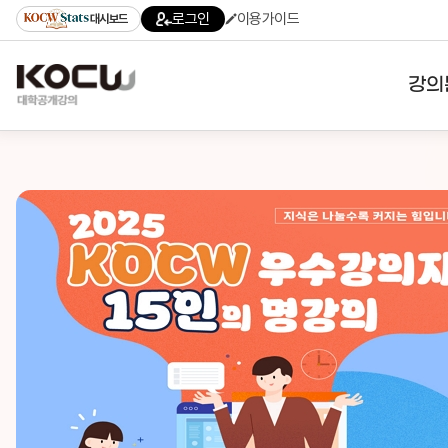
로그인
이용가이드
대시보드
강의
대학
기관
전공
테마