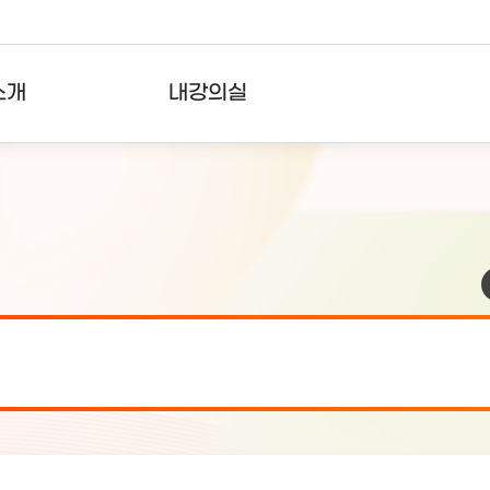
소개
내강의실
?
강의리스트
수강확인증강의
사용자의견
내강의클립
검 안내(7월 24일 19:00 ~ 7월...
2026-07-2
검 안내(7월 21일 19:00 ~ 7...
2026-07-1