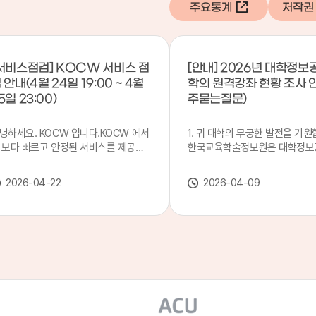
주요통계
저작권
서비스점검] KOCW 서비스 점
[안내] 2026년 대학정보
 안내(4월 24일 19:00 ~ 4월
학의 원격강좌 현황 조사 
5일 23:00)
주묻는질문)
녕하세요. KOCW 입니다.KOCW 에서
1. 귀 대학의 무궁한 발전을 기원
 보다 빠르고 안정된 서비스를 제공하
한국교육학술정보원은 대학정보
 위해 다음과 같이 서비스 점검을 실시
목별 관리기관으로 지정되어 있습
니다.※ 서비스 점검 작업 일시 : 4월
본 조사는 2025. 3. 1~2026. 2.
2026-04-22
2026-04-09
4일(금) 19:00 ~ 4월 25일(토) 23:00
에 운영된 원격강좌(이러닝) 현
로 인해 KOCW 서비스가 점검시간 동
하여, '2026 대학정보공시 대학
 일시중지될 예정이오니, 이 점 양해하
강좌(12-바)'에 데이터를 연계할
 주시기 바랍니다.저희 KOCW 에서는
니다.가. 대학정보공시 대상 대
용자 여러분께 보다 좋은 서비스를 제
4년제 대학, 전문대학, 대학원대
하기 위해 노력하겠습니다.감사합니다.
격강좌(이러닝) 관련 부서(교무처
학습개발센터, 이러닝지원센터 등
송통신대학교 및 사이버대학 제외
인시 캠퍼스인 경우 해당 캠퍼스