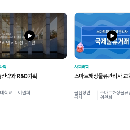
과학
사회과학
술전략과 R&D기획
스마트해상물류관리사 교
대학교
이원희
울산항만
스마트해상물류
공사
위원회