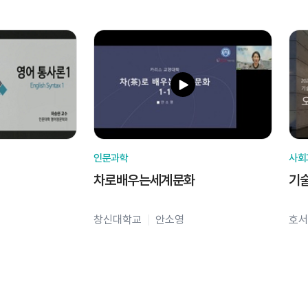
인문과학
사회
차로배우는세계문화
기
창신대학교
안소영
호서