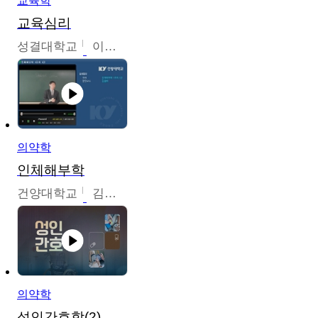
교육학
교육심리
성결대학교
이수경
의약학
인체해부학
건양대학교
김철태
의약학
성인간호학(2)