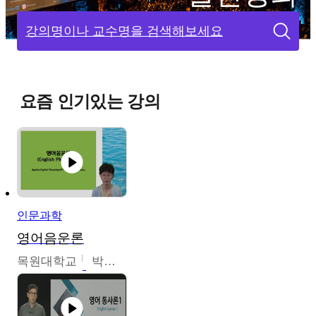
강의명이나 교수명을 검색해보세요
요즘 인기있는 강의
인문과학
영어음운론
목원대학교
박미숙