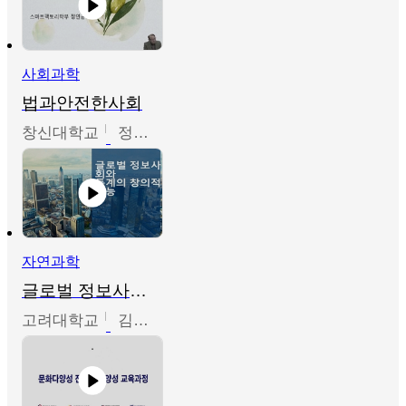
사회과학
법과안전한사회
창신대학교
정연균
자연과학
글로벌 정보사회와 통계의 창의적 기능
고려대학교
김희영