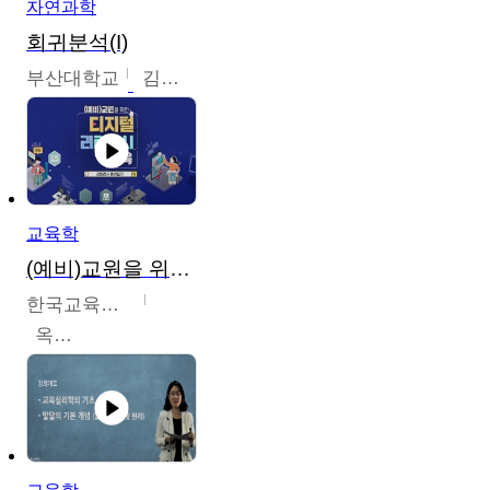
자연과학
회귀분석(I)
부산대학교
김충락
교육학
(예비)교원을 위한 디지털 리터러시 교육
한국교육학술정보원
옥현진