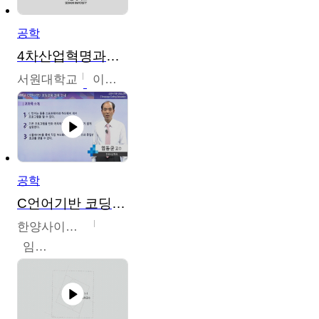
공학
4차산업혁명과우리의미래
서원대학교
이병권
공학
C언어기반 코딩교육
한양사이버대학교
임동균