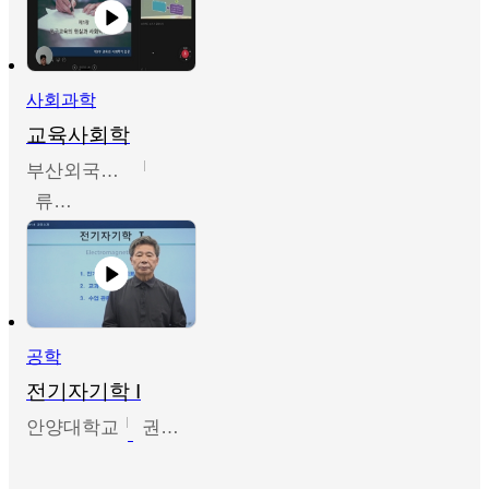
사회과학
교육사회학
부산외국어대학교
류영철
공학
전기자기학 I
안양대학교
권원현