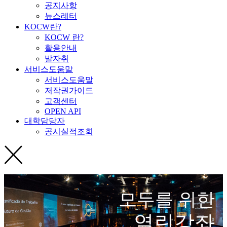
공지사항
뉴스레터
KOCW란?
KOCW 란?
활용안내
발자취
서비스도움말
서비스도움말
저작권가이드
고객센터
OPEN API
대학담당자
공시실적조회
모두를 위한
열린강좌