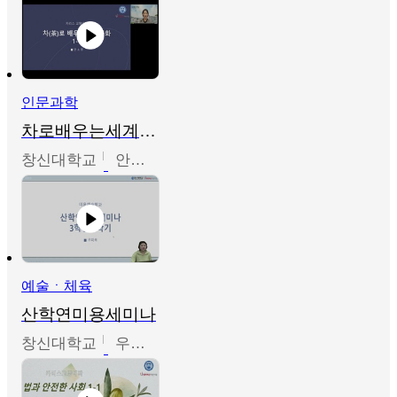
인문과학
차로배우는세계문화
창신대학교
안소영
예술ㆍ체육
산학연미용세미나
창신대학교
우미옥,오윤경,박선이