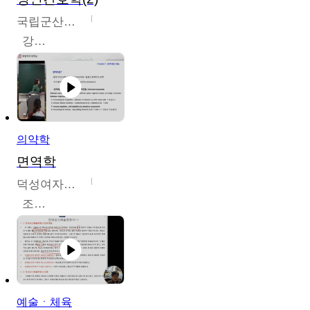
국립군산대학교
강경아
의약학
면역학
덕성여자대학교
조효선
예술ㆍ체육