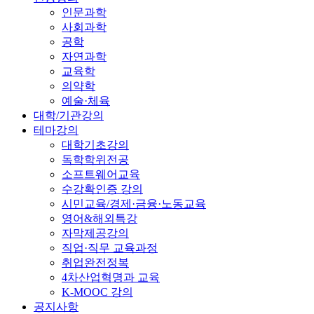
인문과학
사회과학
공학
자연과학
교육학
의약학
예술·체육
대학/기관강의
테마강의
대학기초강의
독학학위전공
소프트웨어교육
수강확인증 강의
시민교육/경제·금융·노동교육
영어&해외특강
자막제공강의
직업·직무 교육과정
취업완전정복
4차산업혁명과 교육
K-MOOC 강의
공지사항