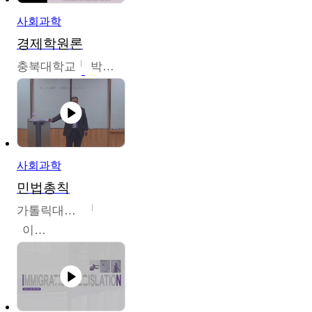
사회과학
경제학원론
충북대학교
박철호
사회과학
민법총칙
가톨릭대학교
이홍민