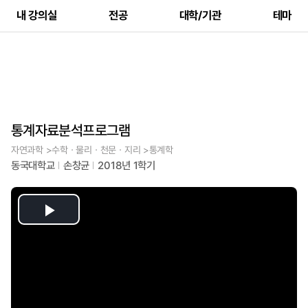
내 강의실
전공
대학/기관
테마
통계자료분석프로그램
자연과학 >수학ㆍ물리ㆍ천문ㆍ지리 >통계학
동국대학교
손창균
2018년 1학기
Play
Video