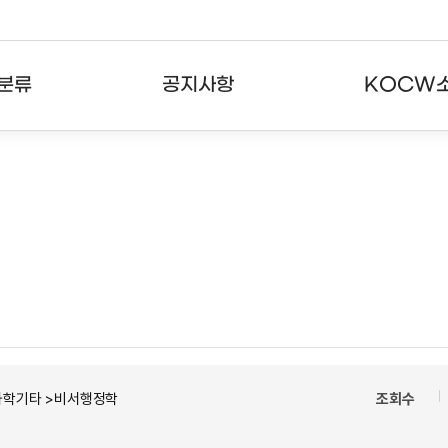
분류
공지사항
KOCW
강의
공지사항
KOCW란
강의
뉴스레터
활용안내
분야
주요통계현황
발자취
강의
서비스도움말
고객센터
과학기타 >비서행정학
조회수