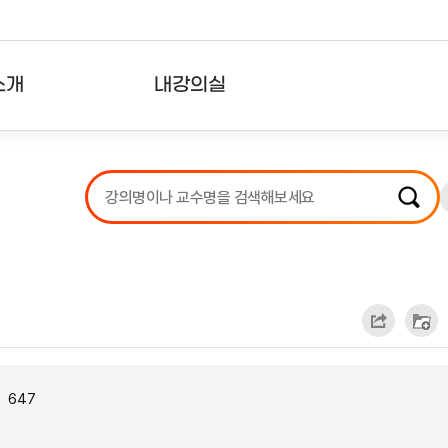
소개
내강의실
?
강의리스트
수강확인증강의
사용자의견
내강의클립
647