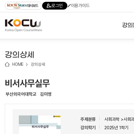
로
로
로
바
로그인
이용가이드
대시보드
가
가
가
로
기
기
기
가
(skip
기
to
강의
content)
대학
강의상세
기관
HOME
강의상세
전공
비서사무실무
테마
부산외국어대학교
김미영
주제분류
사회과학 >사회
강의학기
2025년 1학기