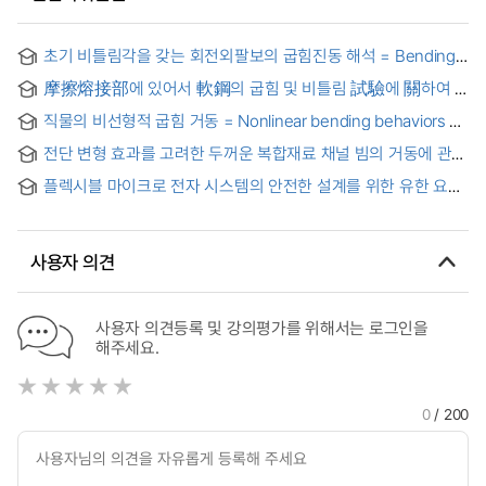
초기 비틀림각을 갖는 회전외팔보의 굽힘진동 해석 = Bending
vibration of a pretwisted rotating cantilever beam
摩擦熔接部에 있어서 軟鋼의 굽힘 및 비틀림 試驗에 關하여 =
On bending and torsion test of mild steel in friotion welded
직물의 비선형적 굽힘 거동 = Nonlinear bending behaviors of
joints
fabrics
전단 변형 효과를 고려한 두꺼운 복합재료 채널 빔의 거동에 관한
연구 = Mechanical behaviors of thick composite channel
플렉시블 마이크로 전자 시스템의 안전한 설계를 위한 유한 요소
beam with transverse shear effects
해석 연구 = Finite Element Analysis Study for the Safe
Design of Flexible Microelectronic Systems
사용자 의견
사용자 의견등록 및 강의평가를 위해서는 로그인을
해주세요.
0
/ 200