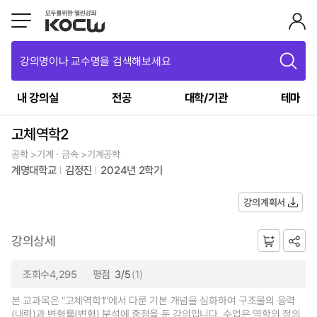
강의명이나 교수명을 검색해보세요
내 강의실
전공
대학/기관
테마
고체역학2
공학 >기계ㆍ금속 >기계공학
계명대학교
김정진
2024년 2학기
강의계획서
강의상세
조회수4,295
평점
3/5
(1)
본 교과목은 "고체역학1"에서 다룬 기본 개념을 심화하여 구조물의 응력
(내력)과 변형률(변형) 분석에 중점을 둔 강의입니다. 수업은 역학의 정의