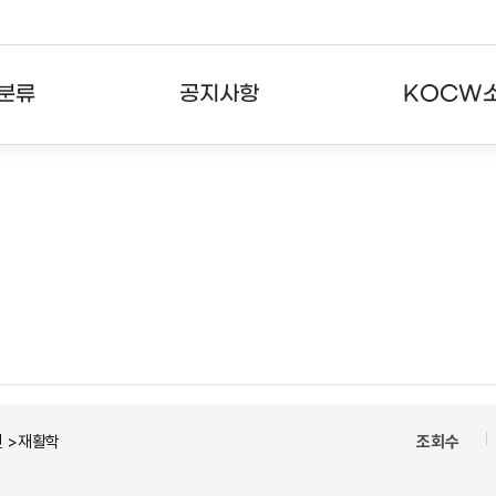
분류
공지사항
KOCW
강의
공지사항
KOCW란
강의
뉴스레터
활용안내
분야
주요통계현황
발자취
강의
서비스도움말
고객센터
 >재활학
조회수