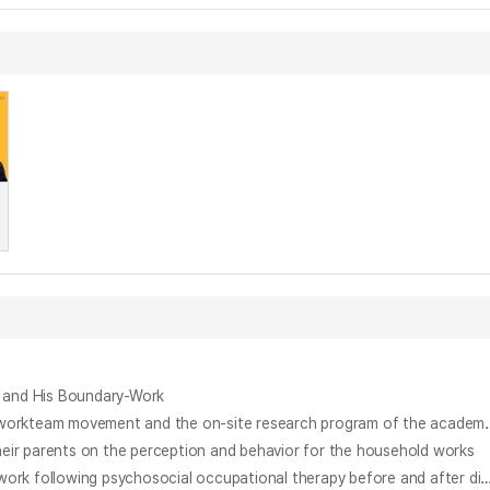
and His Boundary-Work
북한의 기술혁신운동과 현장 중심의 과학기술 정책 : 천리마 작업반 운동과 북한 과학원의 현지 연구사업을 중심으로 : concentrating on the Chollima workteam movement and the on-site res
ents on the perception and behavior for the household works
낮병동 조현병 환자의 퇴원 전·후 정신사회 작업치료에 따른 작업연결망 변화에 대한 사례연구 = A case study on the changes in occupational network following psychosocial occupational therapy before and after disc