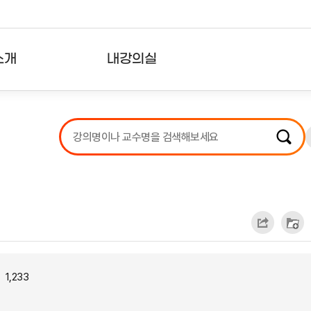
소개
내강의실
?
강의리스트
수강확인증강의
사용자의견
내강의클립
1,233