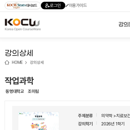
로
로
로
바
로그인
이용가이드
대시보드
가
가
가
로
기
기
기
가
(skip
기
to
강의
content)
대학
강의상세
기관
HOME
강의상세
전공
작업과학
테마
동명대학교
조미림
주제분류
의약학 >치료보건
강의학기
2026년 1학기