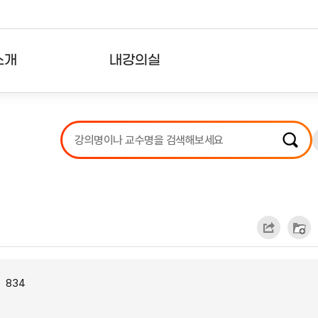
소개
내강의실
?
강의리스트
수강확인증강의
사용자의견
내강의클립
834