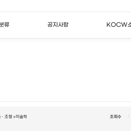
분류
공지사항
KOCW
강의
공지사항
KOCW란
강의
뉴스레터
활용안내
분야
주요통계현황
발자취
강의
서비스도움말
고객센터
술ㆍ조형 >미술학
조회수