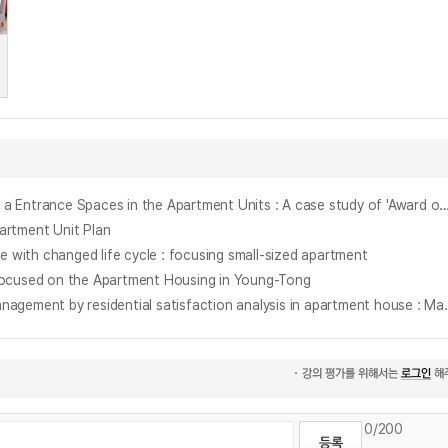
공동주택 아파트단지의 진입부 경관특성에 관한 연구 : 수도권 '살기좋은 아파트 수상'단지를 대상으로 = A Analysis on Landscape Characteristics of a Entrance Spaces in the Apartment Units : A case study of 'Award of Good A
ment Unit Plan
 changed life cycle : focusing small-sized apartment
sed on the Apartment Housing in Young-Tong
공동주택 거주자 만족도 분석을 통한 유지관리 개선방안 연구 : 분당지역 민영아파트의 관리적 측면을 중심으로 = (A) study on the improvem
0
/200