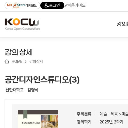
로
로
로
바
로그인
이용가이드
대시보드
가
가
가
로
기
기
기
가
(skip
기
to
강의
content)
대학
강의상세
기관
HOME
강의상세
전공
공간디자인스튜디오(3)
테마
신한대학교
김명식
주제분류
예술ㆍ체육 >미
강의학기
2025년 2학기