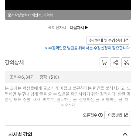
문서작성능력1 : 제안서, 기획서
이전차시
다음차시
수강안내 및 수강신청
※ 수강확인증 발급을 위해서는 수강신청이 필요합니다
강의상세
조회수6,347
평점
/5
(0)
본 교과는 학생들에게 글쓰기가 어렵고 불편하다는 편견을 불식시키고, 노
력하면 누구나 쉽게 글을 쓸 수 있음을 확인시키기 위한 강좌이다. 한글 맞
춤법 부터 수필, 서사, 리포트, 설득하는 글, 설명하는 글, 비평하는 글, 자
더보기
기소개서 등 다양한 장르의 글을...
오류접수
이용방법
차시별 강의