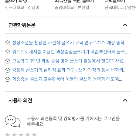
글쓰기 과정
외국인을 위한 글쓰기
대학글쓰기
신구대학교
김남미
중앙대학교
류찬열
단국대학교
임선
연관학위논문
성장소설을 활용한 자전적 글쓰기 교육 연구: 2022 개정 중학교
교육과정을 중심으로 = A Study on Autobiographical Writing
워드프로세서를 이용한 과정중심글쓰기가 학습부진아의 글쓰기
Education Using Growth Novels: Based on the 2022
능력과 태도에 미치는 효과
revised middle school curriculum
고등학교 1학년 과정 중심 영어 글쓰기 활동에서 챗GPT 사용
실태와 인식 연구
긍정적 글쓰기의 심리적 효과 연구 : 쓰기 과정의 정서 변화와
텍스트 특성을 중심으로
과정중심 글쓰기 교수활동이 아동의 글쓰기 능력과 태도에
미치는 영향 = (A) study of the effects of the process-
oriented writing strategies on elementary students' writing
skills
사용자 의견
사용자 의견등록 및 강의평가를 위해서는 로그인을
해주세요.