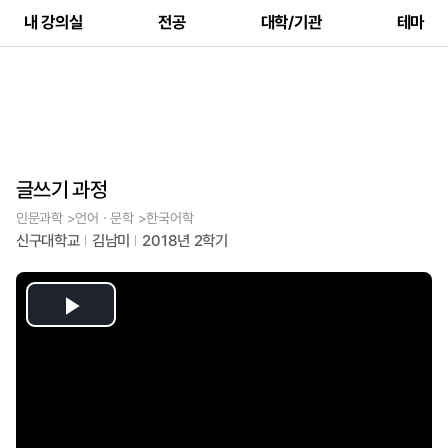
내 강의실
전공
대학/기관
테마
글쓰기 과정
인문과학 >언어ㆍ문학 >한국어학
신구대학교
김남미
2018년 2학기
Play
Video