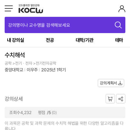
강의명이나 교수명을 검색해보세요
내 강의실
전공
대학/기관
테마
수치해석
공학 >전기ㆍ전자 >전기전자공학
중앙대학교
이우주
2025년 1학기
강의계획서
강의상세
조회수4,232
평점
/5
(0)
이 과목은 공학 및 과학 문제의 수치적 해법을 위한 다양한 알고리즘을 다
룹니다.