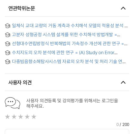
연관학위논문
일체식 교대 교량의 거동 계측과 수치해석 모델의 적용성 분석 =
Numerical Analysis Models to?Integral Abutment Bridges
고분자 성형공정 시스템 설계를 위한 수치해석 방법개발 =
through Long-term?Measurements
Development of numerical methods for design of polymer
선형대수연립방정식 반복해법의 가속정수 개선에 관한 연구 =
processing system
(An) improved iterative method for the solution of linear
수치지도의 오차 분석에 관한 연구 = (A) Study on Error
algebraic simultaneous equations
Analysis of Digital map
다중빔음향소해탐사시스템 자료의 오차 분석 및 처리 기술 연구
= (A) Study on Error Analysis and Data Processing for
MultiBeam Swath Sonar System
사용자 의견
사용자 의견등록 및 강의평가를 위해서는 로그인을
해주세요.
0
/ 200