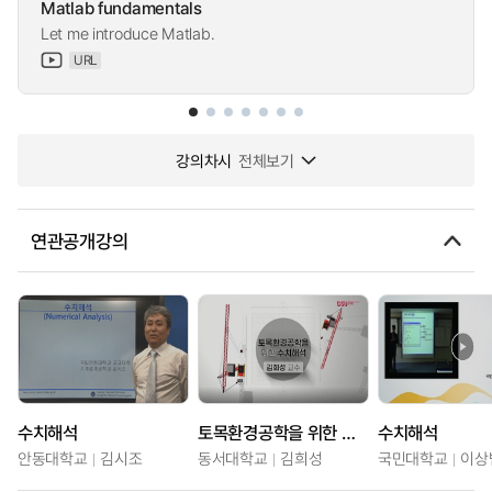
Matlab fundamentals
Let me introduce Matlab.
URL
강의차시
전체보기
연관공개강의
수치해석
토목환경공학을 위한 수치해석
수치해석
안동대학교
김시조
동서대학교
김희성
국민대학교
이상