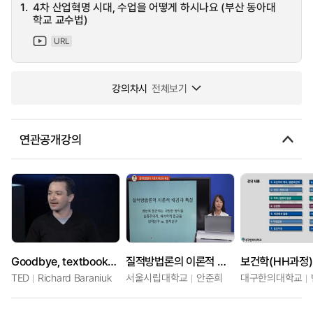
1.
4차 산업혁명 시대, 수업을 어떻게 하시나요 (부산 동아대
학교 교수법)
URL
강의차시
전체보기
연관공개강의
Goodbye, textbooks; hello, open-source learning
질적방법론의 이론적 배경과 쟁점
보건학(HH과정)
TED
Richard Baraniuk
서울시립대학교
안준희
대구한의대학교