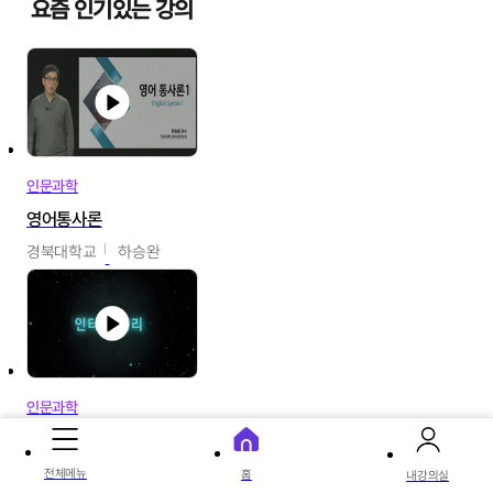
요즘 인기있는 강의
인문과학
영어통사론
경북대학교
하승완
인문과학
인터넷윤리
경상국립대학교
김대군
전체메뉴
홈
내강의실