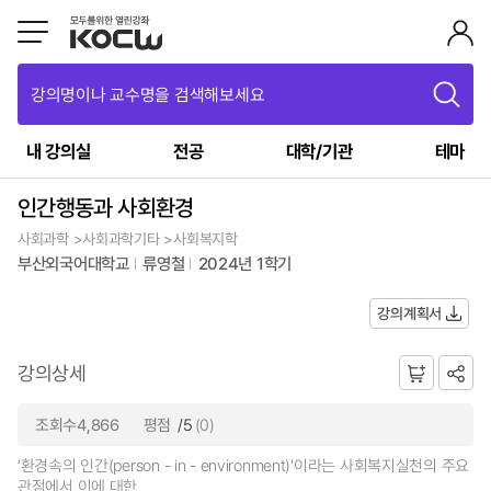
강의명이나 교수명을 검색해보세요
내 강의실
전공
대학/기관
테마
인간행동과 사회환경
사회과학 >사회과학기타 >사회복지학
부산외국어대학교
류영철
2024년 1학기
강의계획서
강의상세
조회수4,866
평점
/5
(0)
‘환경속의 인간(person - in - environment)'이라는 사회복지실천의 주요
관점에서 이에 대한