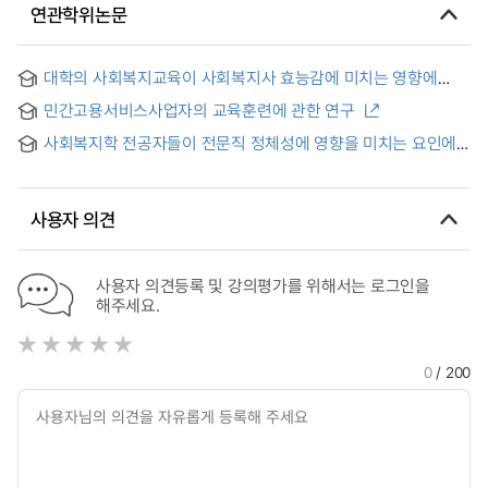
연관학위논문
대학의 사회복지교육이 사회복지사 효능감에 미치는 영향에
관한 연구 : 서울특별시 소재 종합사회복지관을 중심으로 = (A)
민간고용서비스사업자의 교육훈련에 관한 연구
study on the effect of professional education of social
welfare on the social work self- efficacy : focused on the
사회복지학 전공자들이 전문직 정체성에 영향을 미치는 요인에
community welfare centers in Seoul
관한 연구 = Study on factors affecting on the professional
identity among students in social welfare program
사용자 의견
사용자 의견등록 및 강의평가를 위해서는 로그인을
해주세요.
0
/ 200