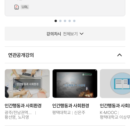
URL
강의차시
전체보기
연관공개강의
인간행동과 사회환경
인간행동과 사회환경
인간행동과 사회
광주/전남권역센터
평택대학교
신은주
K-MOOC
황선영, 노지영
평택대학교 이상