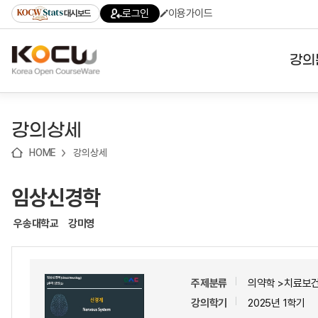
로
로
로
바
로그인
이용가이드
대시보드
가
가
가
로
기
기
기
가
(skip
기
to
강의
content)
대학
강의상세
기관
HOME
강의상세
전공
임상신경학
테마
우송대학교
강미영
주제분류
의약학 >치료보건
강의학기
2025년 1학기