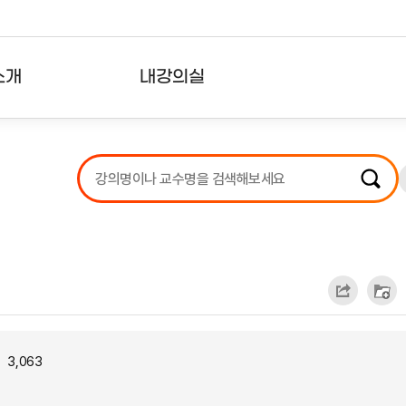
소개
내강의실
?
강의리스트
수강확인증강의
사용자의견
내강의클립
3,063