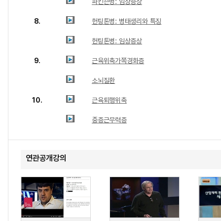
파킨슨병: 임상증상
8.
헌팅톤병: 병태생리와 특징
헌팅톤병: 임상증상
9.
근육위축가쪽경화증
소뇌질환
10.
근육퇴행위축
중증근무력증
연관공개강의