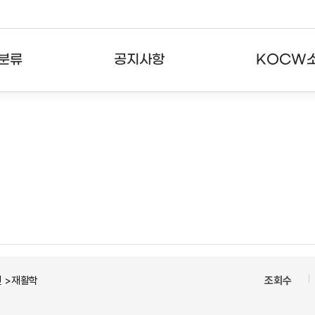
분류
공지사항
KOCW
강의
공지사항
KOCW란
강의
뉴스레터
활용안내
분야
주요통계현황
발자취
강의
서비스도움말
고객센터
 >재활학
조회수