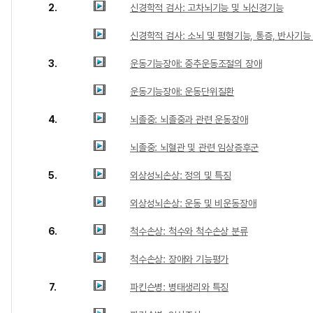
2.
신경학적 검사: 고차뇌기능 및 뇌신경기능
신경학적 검사: 소뇌 및 평형기능, 통증, 반사기능
3.
운동기능장애: 중추운동조절의 장애
운동기능장애: 운동단위질환
4.
뇌졸중: 뇌졸중과 관련 운동장애
뇌졸중: 뇌혈관 및 관련 임상증후군
5.
외상성뇌손상: 정의 및 특징
외상성뇌손상: 운동 및 비운동장애
6.
척수손상: 척수와 척수손상 분류
척수손상: 장애와 기능평가
7.
파킨슨병: 병태생리와 특징