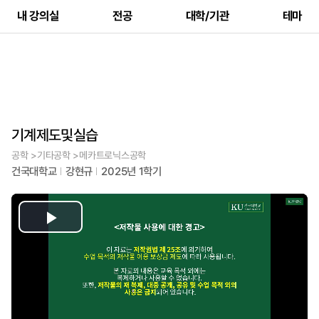
내 강의실
전공
대학/기관
테마
기계제도및실습
공학 >기타공학 >메카트로닉스공학
건국대학교
강현규
2025년 1학기
Play
Video