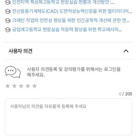
인천지역 특성화고등학교 현장실습 현황과 개선방안 :
기계관련학과 중심으로 = Present conditions and
전산응용기계제도(CAD) 도면작성능력신장을 위한 멀티미디어
improvement plans of field placement at specialized high
학습자료 개발 및 적용 연구 = (A) Study on The Development
schools in Incheon area : Focused on departments related
크레인 작업의 안전성 향상을 위한 인간공학적 개선에 관한 연구
and Application of Multimedia Based Learning Materials for
to mechanics
Improving the ability CAD drawing
공업계고등학교 현장실습 적응력 향상을 위한 학교에서의
교육방안 연구 : 강원도 영서지역 공업계고등학교 기계과
중심으로
사용자 의견
사용자 의견등록 및 강의평가를 위해서는 로그인을
해주세요.
0
/ 200