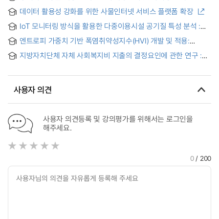
데이터 활용성 강화를 위한 사물인터넷 서비스 플랫폼 확장
IoT 모니터링 방식을 활용한 다중이용시설 공기질 특성 분석 :
건강 취약계층 이용시설 중심으로
엔트로피 가중치 기반 폭염취약성지수(HVI) 개발 및 적용:
서울시 자치구의 공간적 군집 분석 = Development and
지방자치단체 자체 사회복지비 지출의 결정요인에 관한 연구 :
Application of a Heatwave Vulnerability Index (HVI) Using
정치적 요인을 중심으로 = A study on the determinants of
the Entropy Weight Method: A Spatial Cluster Analysis of
social welfare spending on primary local government's
Districts in Seoul
own programs : focused on the political factors
사용자 의견
사용자 의견등록 및 강의평가를 위해서는 로그인을
해주세요.
0
/ 200