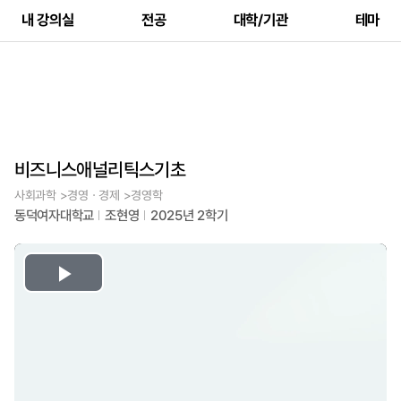
내 강의실
전공
대학/기관
테마
비즈니스애널리틱스기초
사회과학 >경영ㆍ경제 >경영학
동덕여자대학교
조현영
2025년 2학기
Play
Video