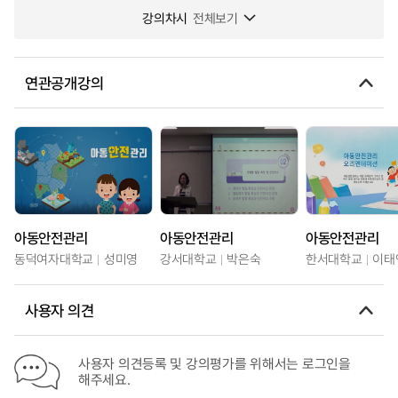
강의차시
전체보기
연관공개강의
아동안전관리
아동안전관리
아동안전관리
동덕여자대학교
성미영
강서대학교
박은숙
한서대학교
이태
사용자 의견
사용자 의견등록 및 강의평가를 위해서는 로그인을
해주세요.