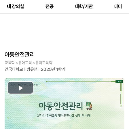
내 강의실
전공
대학/기관
테마
아동안전관리
교육학 >유아교육 >유아교육학
건국대학교
방유선
2025년 1학기
Play
Video