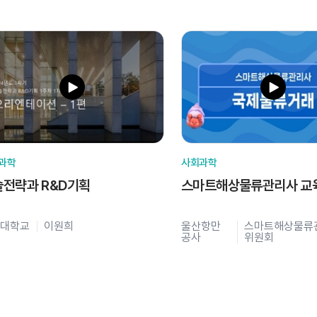
과학
사회과학
술전략과 R&D기획
스마트해상물류관리사 교
대학교
이원희
울산항만
스마트해상물류
공사
위원회