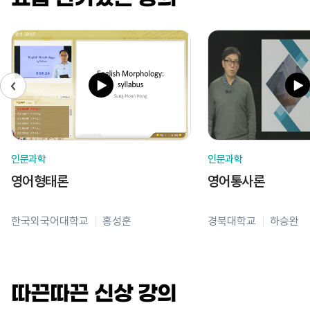
인문과학
인문과학
영어형태론
영어통사론
한국외국어대학교
홍성훈
경북대학교
하승완
따끈따끈 신상 강의