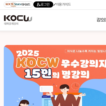
로그인
이용가이드
대시보드
강의
대학
기관
전공
테마