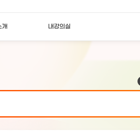
소개
내강의실
?
강의리스트
수강확인증강의
사용자의견
내강의클립
검 안내(7월 24일 19:00 ~ 7월...
2026-07-2
검 안내(7월 21일 19:00 ~ 7...
2026-07-1