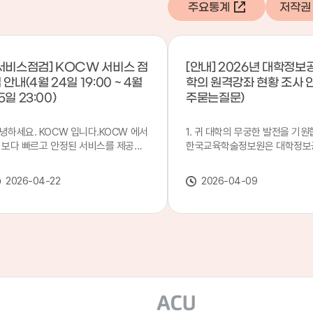
주요통계
저작권
서비스점검] KOCW 서비스 점
[안내] 2026년 대학정보
 안내(4월 24일 19:00 ~ 4월
학의 원격강좌 현황 조사 
5일 23:00)
주묻는질문)
녕하세요. KOCW 입니다.KOCW 에서
1. 귀 대학의 무궁한 발전을 기원
 보다 빠르고 안정된 서비스를 제공하
한국교육학술정보원은 대학정보
 위해 다음과 같이 서비스 점검을 실시
목별 관리기관으로 지정되어 있습
니다.※ 서비스 점검 작업 일시 : 4월
본 조사는 2025. 3. 1~2026. 2.
2026-04-22
2026-04-09
4일(금) 19:00 ~ 4월 25일(토) 23:00
에 운영된 원격강좌(이러닝) 현
로 인해 KOCW 서비스가 점검시간 동
하여, '2026 대학정보공시 대학
 일시중지될 예정이오니, 이 점 양해하
강좌(12-바)'에 데이터를 연계할
 주시기 바랍니다.저희 KOCW 에서는
니다.가. 대학정보공시 대상 대
용자 여러분께 보다 좋은 서비스를 제
4년제 대학, 전문대학, 대학원대
하기 위해 노력하겠습니다.감사합니다.
격강좌(이러닝) 관련 부서(교무처
학습개발센터, 이러닝지원센터 등
송통신대학교 및 사이버대학 제외
인시 캠퍼스인 경우 해당 캠퍼스