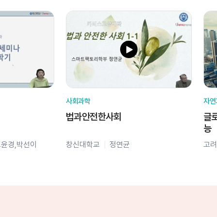
사회과학
자연
법과안전한사회
글로
능
오윤경,박선이
창신대학교
정연균
고려