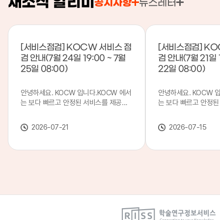
새소식 알리미
공지사항
뉴스레터
[서비스점검] KOCW 서비스 점
[서비스점검] KO
검 안내(7월 24일 19:00 ~ 7월
검 안내(7월 21일 1
25일 08:00)
22일 08:00)
안녕하세요. KOCW 입니다.KOCW 에서
안녕하세요. KOCW 
는 보다 빠르고 안정된 서비스를 제공하
는 보다 빠르고 안정된
기 위해 다음과 같이 서비스 점검을 실시
기 위해 다음과 같이 
합니다.※ 서비스 점검 작업 일시 : 7월
합니다.※ 서비스 점검 작
2026-07-21
2026-07-15
24일(금) 19:00 ~ 7월 25일(토) 08:00
일(화) 19:00 ~ 7월 
이로 인해 KOCW 서비스가 점검 시간 동
로 인해 KOCW 서비
안 서비스가 일시 중지될 수 있으니, 이
서비스가일시 중지될 수
점 양해하여 주시기 바랍니다.저희
해하여 주시기 바랍니다
KOCW 에서는 이용자 여러분께 보다 좋
서는 이용자 여러분께 
은 서비스를 제공하기 위해 노력하겠습니
를 제공하기 위해 노
다.감사합니다.
니다.