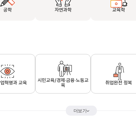
공학
자연과학
교육학
시민교육/경제·금융·노동교
업혁명과 교육
취업완전 정복
육
더보기
어&해외특강
K-MOOC 강의