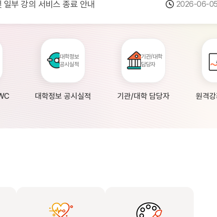
 및 일부 강의 서비스 종료 안내
2026-06-0
점검 안내(4월 24일 19:00 ~ 4월...
2026-04-2
공시 대학의 원격강좌 현황 조사 안내(자주묻...
2026-04-0
대학정보
기관/대학
공시실적
담당자
WC
대학정보 공시실적
기관/대학 담당자
원격강