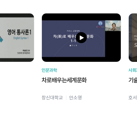
인문과학
사회
차로배우는세계문화
기
창신대학교
안소영
호서