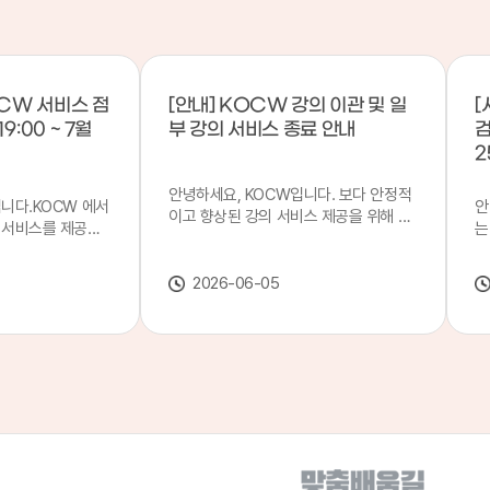
CW 서비스 점
[안내] KOCW 강의 이관 및 일
[
9:00 ~ 7월
부 강의 서비스 종료 안내
검
2
안녕하세요, KOCW입니다. 보다 안정적
입니다.KOCW 에서
안
이고 향상된 강의 서비스 제공을 위해 강
 서비스를 제공하
는
의 이관 작업을 진행하게 되었습니다. 이
서비스 점검을 실시
기
에 따라 일부 강의는2026년 6월 중 서비
업 일시 : 7월 21
합
스가 종료될 예정이오니, 이용에 참고하
2026-06-05
22일(수) 08:00이
2
여 주시기 바랍니다. 강의 이관 일정 안내
스가 점검 시간 동안
이
단계 기간 주요 작업 1단계 6월 1~2주 이
 있으니, 이 점 양
안
관 준비 2단계 6월 3~4주 1차 이관 작업
.저희 KOCW 에
여
3단계 7월 1~2주 2차 이관 작업 완료 및
보다 좋은 서비스
이
시스템 안정화 ※ 이관 작업 진행 상황에
력하겠습니다.감사합
공
따라 일정은 변경될 수 있습니다. 서비스
종료 강의 안내 이관 작업으로 인해 일부
강의는 2026년 6월 15일 서비스 종료되
었습니다. 서비스 종료 강의 목록은 아래