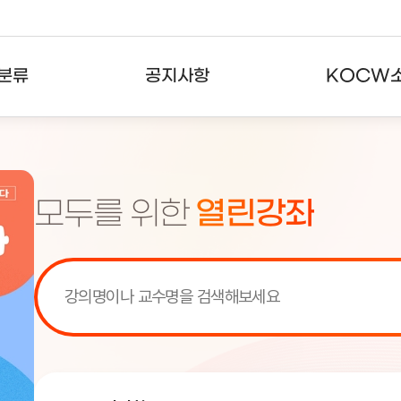
분류
공지사항
KOCW
강의
공지사항
KOCW란
강의
뉴스레터
활용안내
모두를 위한
열린강좌
분야
주요통계현황
발자취
강의
서비스도움말
고객센터
[서비스점검] KOCW 서비스 점
[서비스점검] KOCW 서비스 점