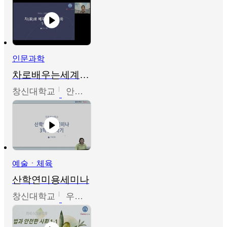
인문과학
차로배우는세계문화
창신대학교
안소영
예술ㆍ체육
산학연미용세미나
창신대학교
우미옥,오윤경,박선이