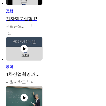
공학
전자회로실험-PSPICE 시뮬레이션
국립금오공과대학교
신경욱
공학
4차산업혁명과우리의미래
서원대학교
이병권