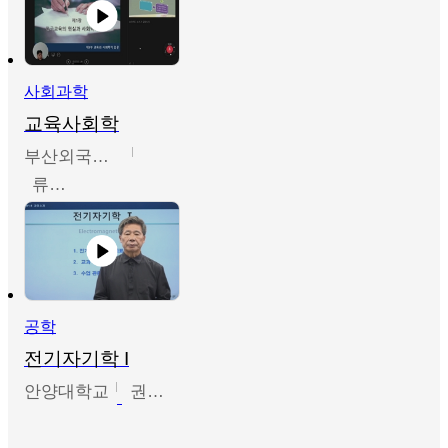
사회과학
교육사회학
부산외국어대학교
류영철
공학
전기자기학 I
안양대학교
권원현