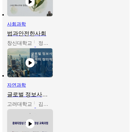
사회과학
법과안전한사회
창신대학교
정연균
자연과학
글로벌 정보사회와 통계의 창의적 기능
고려대학교
김희영