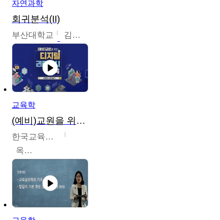
자연과학
회귀분석(II)
부산대학교
김충락
교육학
(예비)교원을 위한 디지털 리터러시 교육
한국교육학술정보원
옥현진