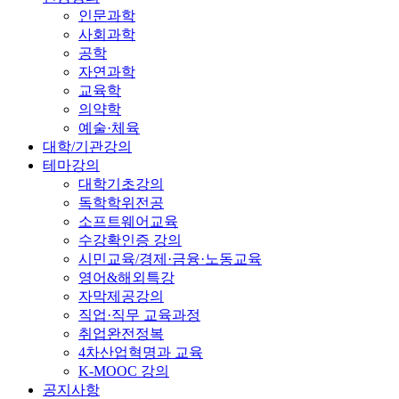
인문과학
사회과학
공학
자연과학
교육학
의약학
예술·체육
대학/기관강의
테마강의
대학기초강의
독학학위전공
소프트웨어교육
수강확인증 강의
시민교육/경제·금융·노동교육
영어&해외특강
자막제공강의
직업·직무 교육과정
취업완전정복
4차산업혁명과 교육
K-MOOC 강의
공지사항