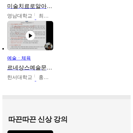
미술치료로알아가는가족이야기
영남대학교
최선남
예술ㆍ체육
르네상스예술문화사
한서대학교
홍창호
따끈따끈 신상 강의