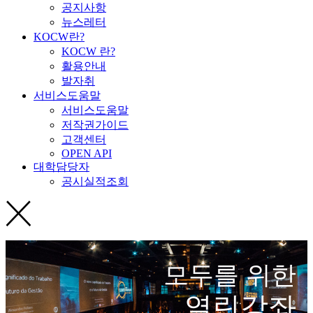
공지사항
뉴스레터
KOCW란?
KOCW 란?
활용안내
발자취
서비스도움말
서비스도움말
저작권가이드
고객센터
OPEN API
대학담당자
공시실적조회
모두를 위한
열린강좌