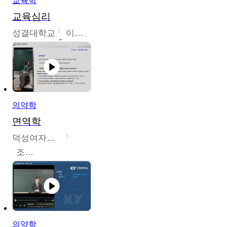
교육학
교육심리
성결대학교
이수경
의약학
면역학
덕성여자대학교
조효선
의약학