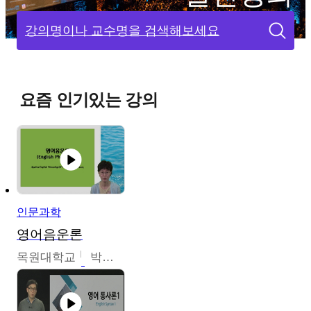
강의명이나 교수명을 검색해보세요
요즘 인기있는 강의
인문과학
영어음운론
목원대학교
박미숙