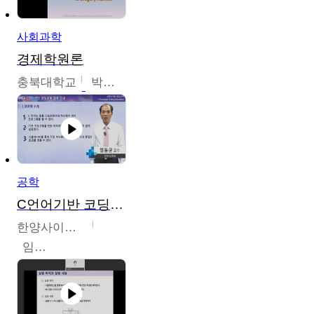
사회과학
경제학원론
충북대학교
박철호
공학
C언어기반 코딩교육
한양사이버대학교
임동균