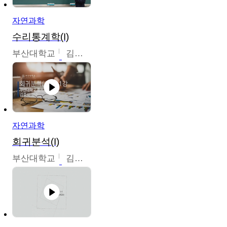
자연과학
수리통계학(I)
부산대학교
김충락
자연과학
회귀분석(I)
부산대학교
김충락