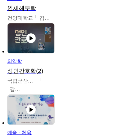
인체해부학
건양대학교
김철태
의약학
성인간호학(2)
국립군산대학교
강경아
예술ㆍ체육