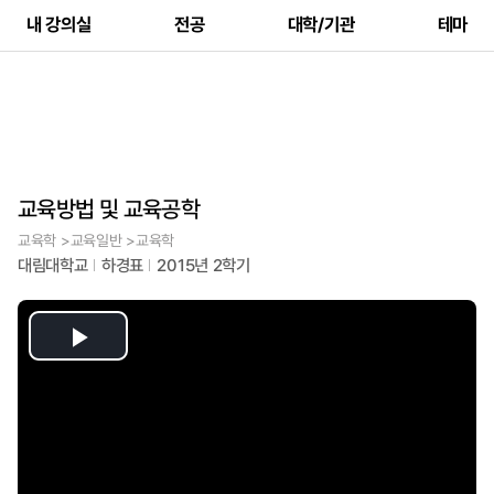
내 강의실
전공
대학/기관
테마
교육방법 및 교육공학
교육학 >교육일반 >교육학
대림대학교
하경표
2015년 2학기
Play
Video