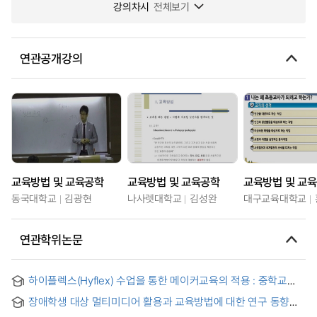
강의차시
전체보기
연관공개강의
교육방법 및 교육공학
교육방법 및 교육공학
교육방법 및 교
동국대학교
김광현
나사렛대학교
김성완
대구교육대학교
연관학위논문
하이플렉스(Hyflex) 수업을 통한 메이커교육의 적용 : 중학교
방과후 동아리 중심으로
장애학생 대상 멀티미디어 활용과 교육방법에 대한 연구 동향
분석 : 2005­-2014 국내 학술지 논문 중심으로 = An Analysis