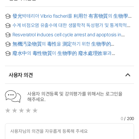
發光박테리아 Vibrio fischeri를 利用한 有害物質의 生物學的
毒性評價
수계 비점오염 유출수에 대한 생물학적 독성평가 및 통계학적
분석 : 한강수계, 경안천 유역 비점시설 위주
Resveratrol induces cell cycle arrest and apoptosis in
cancer cells and inhibits cytotoxicity by LPS and amyloid-β
無機汚染物質의 毒性을 測定하기 위한 生物學的
in glial cells = Resveratrol의 인체 암세포 성장억제 및
毒性實驗의 開發 및 應用에 關한 硏究
신경교세포에서 Amyloid-β와 LPS에 의한 세포독성 보호에 관한
廢水中의 毒性物質이 生物學的 廢水處理效率과
분자 생물학적 기전 연구
反應速度常數에 미치는 影響
사용자 의견
사용자 의견등록 및 강의평가를 위해서는 로그인을
해주세요.
0
/ 200