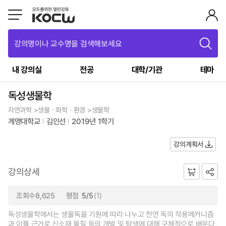
강의명이나 교수명을 검색해보세요
내 강의실
전공
대학/기관
테마
독성생물학
자연과학 >생물ㆍ화학ㆍ환경 >생물학
계명대학교
김인선
2019년 1학기
강의계획서
강의상세
조회수8,625
평점
5/5
(1)
독성생물학에서는 생물독을 기원에 따라 나누고 천연 독의 작용메커니즘
과 이를 근거로 신소재 물질 등의 개발 및 탐색에 대해 구체적으로 배운다.