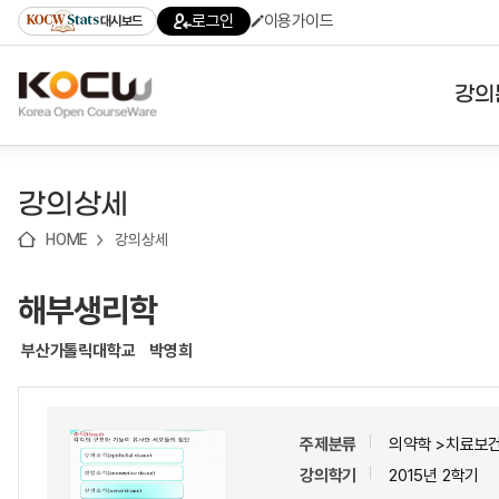
로
로
로
바
로그인
이용가이드
대시보드
가
가
가
로
기
기
기
가
(skip
기
to
강의
content)
대학
강의상세
기관
HOME
강의상세
전공
해부생리학
테마
부산가톨릭대학교
박영희
주제분류
의약학 >치료보
강의학기
2015년 2학기