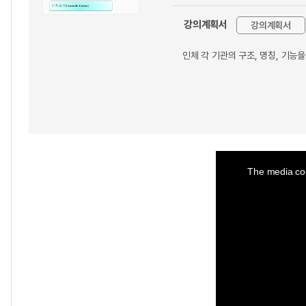
강의계획서
강의계획서
인체 각 기관의 구조, 명칭, 기능
This
is
a
The media cou
modal
window.