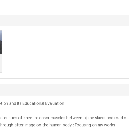
and Its Educational Evaluation
알파인 스키와 로드 사이클 숙련자의 무릎신전근 근력발현 및 근육 구조 특성 비교 연구 = Comparison of force-producing and architecture characteristics of knee extensor muscles between alpine skiers 
gh after image on the human body : Focusing on my works