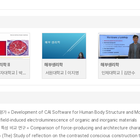
학 II
해부생리학
해부생리학
이화여자대학교 | 박소연
서원대학교 | 이지영
인제대학교 | 김만수
lopment of CAI Software for Human Body Structure and Motion 
t field-induced electroluminescence of organic and inorganic materials
y of reflection on the contrasted conscious construction throu