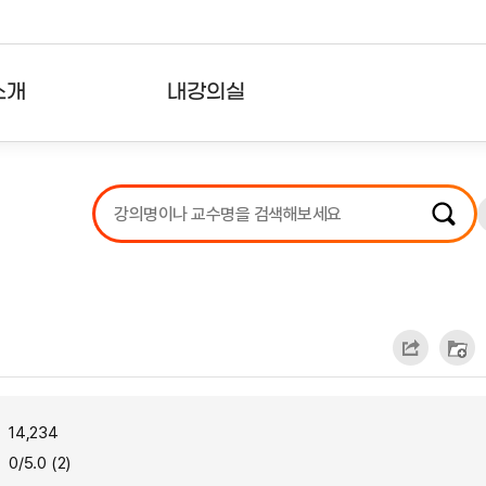
소개
내강의실
?
강의리스트
수강확인증강의
사용자의견
내강의클립
14,234
0/5.0 (2)