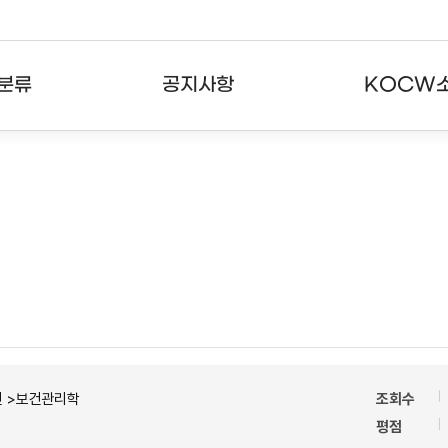
분류
공지사항
KOCW
강의
공지사항
KOCW란
강의
뉴스레터
활용안내
분야
주요통계현황
발자취
강의
서비스도움말
고객센터
건 >보건관리학
조회수
평점