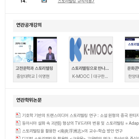
14.
스토리텔링 규칙적용7
연관공개강의
고전문학과 스토리텔링
스토리텔링으로 만나는 한의콘텐츠 기획
중앙대학교 | 이명현
K-MOOC | 대구한의대학교 강민희
한양대
연관학위논문
기호학 기반의 트랜스미디어 스토리텔링 연구 : 소설 원형의 중국 판타지 영상을 중심으로 =
동아시아 설화 속 괴(怪) 형상의 TV드라마 변용 및 스토리텔링 = Adaptation an
스토리텔링을 활용한 <南炎浮洲志>의 교수-학습 방안 연구
디지털 스토리텔링을 활용한 <구운몽> 교육방안 연구 : 환상성을 중심