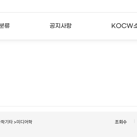
분류
공지사항
KOCW
강의
공지사항
KOCW란
강의
뉴스레터
활용안내
분야
주요통계현황
발자취
강의
서비스도움말
고객센터
과학기타 >미디어학
조회수