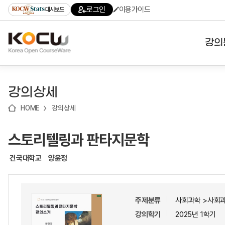
로
로
로
바
로그인
이용가이드
대시보드
가
가
가
로
기
기
기
가
(skip
기
to
강의
content)
대학
강의상세
기관
HOME
강의상세
전공
스토리텔링과 판타지문학
테마
건국대학교
양윤정
주제분류
사회과학 >사회
강의학기
2025년 1학기