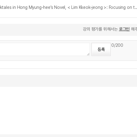
홍명희 소설 『임꺽정』의 설화적 스토리텔링 방식 연구 : 의형제 집단 인물형상화를 중심으로 = A Study on the Characterization Methods Using Folktales in Hong Myung-hee’s Novel, < 
강의 평가를 위해서는
로그인
해주
0
/200