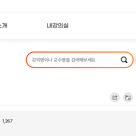
소개
내강의실
?
강의리스트
수강확인증강의
사용자의견
내강의클립
1,267