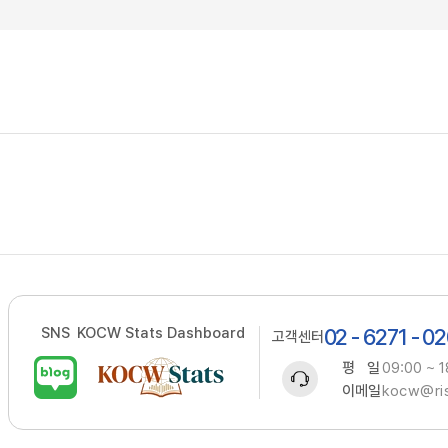
SNS
KOCW Stats Dashboard
02 - 6271 - 0
고객센터
평 일
09:00 ~ 1
이메일
kocw@ris