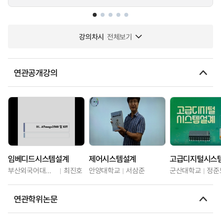
강의차시
전체보기
연관공개강의
임베디드시스템설계
제어시스템설계
고급디지털시스
부산외국어대학교
최진호
안양대학교
서삼준
군산대학교
정준
연관학위논문