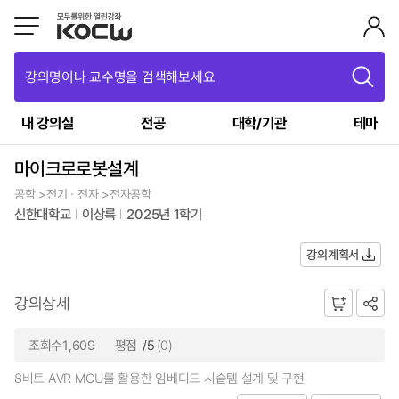
강의명이나 교수명을 검색해보세요
내 강의실
전공
대학/기관
테마
마이크로로봇설계
공학 >전기ㆍ전자 >전자공학
신한대학교
이상록
2025년 1학기
강의계획서
강의상세
조회수1,609
평점
/5
(0)
8비트 AVR MCU를 활용한 임베디드 시슽템 설계 및 구현