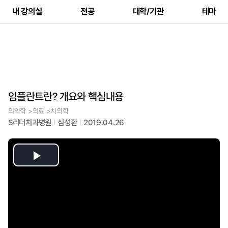
내 강의실
전공
대학/기관
테마
임플란트란? 개요와 핵심내용
의약학 >의료 >치의학
S리더치과병원
심성환
2019.04.26
Play
Video