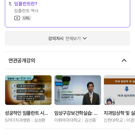
1.
임플란트란?
임플란트 역사
URL
강의차시
전체보기
연관공개강의
성공적인 임플란트 시술을 위한 포인트 3
임상구강보건학실습: 최신임플란트 치료
치과임상학 및 실
S리더치과병원
심성환
이화여자대학교
김선종
신한대학교
이경