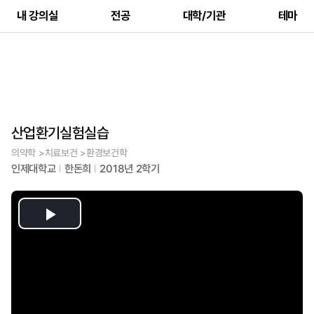
내 강의실
전공
대학/기관
테마
산업환기실험실습
의약학 >치료보건 >환경보건학
인제대학교
한돈희
2018년 2학기
Play
Video