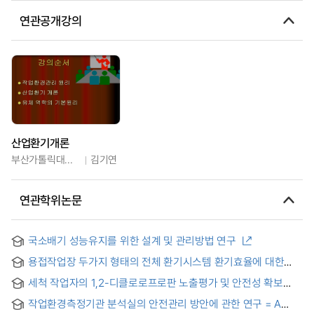
연관공개강의
산업환기개론
부산가톨릭대학교
김기연
연관학위논문
국소배기 성능유지를 위한 설계 및 관리방법 연구
용접작업장 두가지 형태의 전체 환기시스템 환기효율에 대한
연구
세척 작업자의 1,2-디클로로프로판 노출평가 및 안전성 확보
방안 = Exposure assessment and safety measures of 1, 2-
작업환경측정기관 분석실의 안전관리 방안에 관한 연구 = A
dichloropropane for cleaning workers