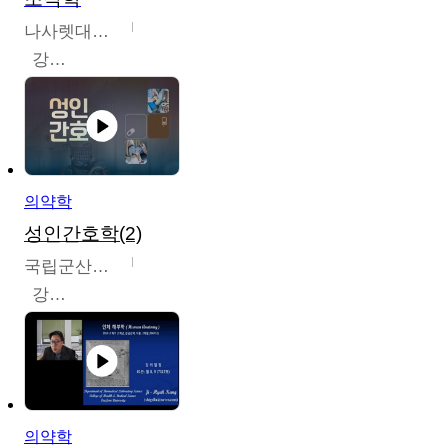
나사렛대학교
강지언
의약학
성인간호학(2)
국립군산대학교
강경아
의약학