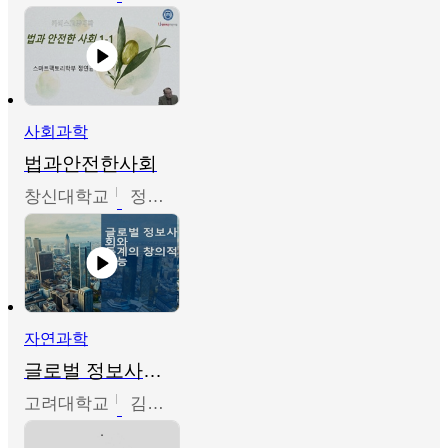
사회과학
법과안전한사회
창신대학교
정연균
자연과학
글로벌 정보사회와 통계의 창의적 기능
고려대학교
김희영