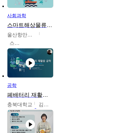
사회과학
스마트해상물류관리사 교육과정2
울산항만공사
스마트해상물류관리사 교육위원회
공학
폐배터리 재활용 공학
충북대학교
김영재,최진섭,한성수,한요셉,윤문수,박유세,강동우,박민준,이동주,조채용