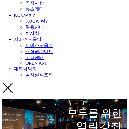
공지사항
뉴스레터
KOCW란?
KOCW 란?
활용안내
발자취
서비스도움말
서비스도움말
저작권가이드
고객센터
OPEN API
대학담당자
공시실적조회
모두를 위한
열린강좌