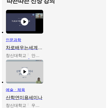
따끈따끈 신상 강의
인문과학
차로배우는세계문화
창신대학교
안소영
예술ㆍ체육
산학연미용세미나
창신대학교
우미옥,오윤경,박선이