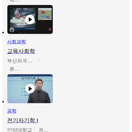
사회과학
교육사회학
부산외국어대학교
류영철
공학
전기자기학 I
안양대학교
권원현