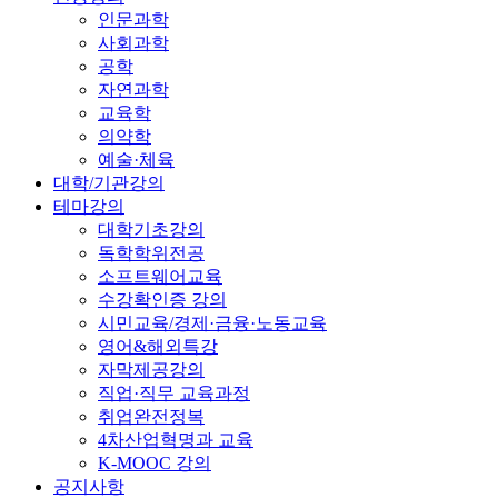
인문과학
사회과학
공학
자연과학
교육학
의약학
예술·체육
대학/기관강의
테마강의
대학기초강의
독학학위전공
소프트웨어교육
수강확인증 강의
시민교육/경제·금융·노동교육
영어&해외특강
자막제공강의
직업·직무 교육과정
취업완전정복
4차산업혁명과 교육
K-MOOC 강의
공지사항