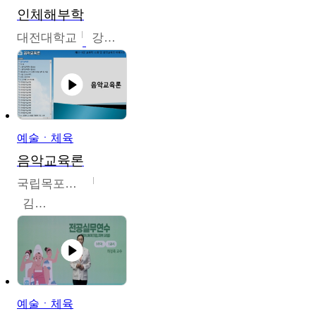
인체해부학
대전대학교
강지혁
예술ㆍ체육
음악교육론
국립목포대학교
김신영
예술ㆍ체육