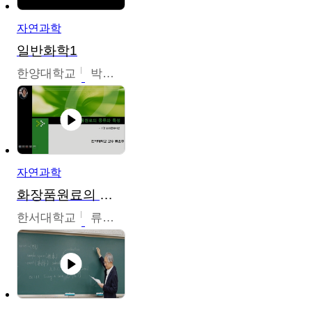
자연과학
일반화학1
한양대학교
박경호
자연과학
화장품원료의 종류와 특성
한서대학교
류은주