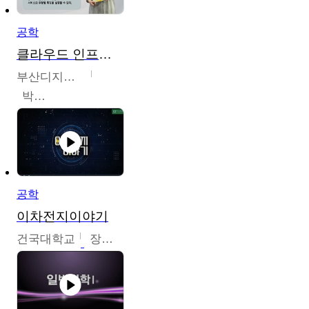
공학
클라우드 인프라 구축 및 활용
부산디지털대학교
박수현
공학
이차전지이야기
건국대학교
장호현