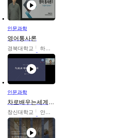
인문과학
영어통사론
경북대학교
하승완
인문과학
차로배우는세계문화
창신대학교
안소영