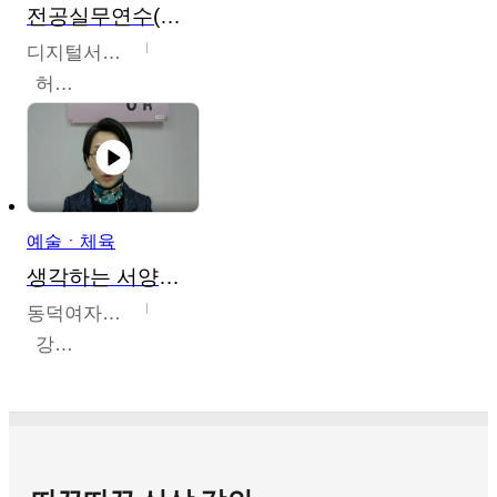
전공실무연수(헤어,메이크업,피부,네일)
디지털서울문화예술대학교
허정록
예술ㆍ체육
생각하는 서양미술의 이해
동덕여자대학교
강수미