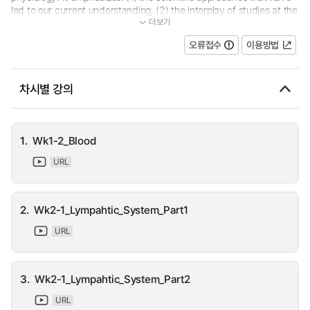
led to our current understanding, (2) the interplay of studies at the
더보기
level of organ systems and of whole organisms with studies. Thi...
오류접수
이용방법
차시별 강의
1.
Wk1-2_Blood
URL
2.
Wk2-1_Lympahtic_System_Part1
URL
3.
Wk2-1_Lympahtic_System_Part2
URL