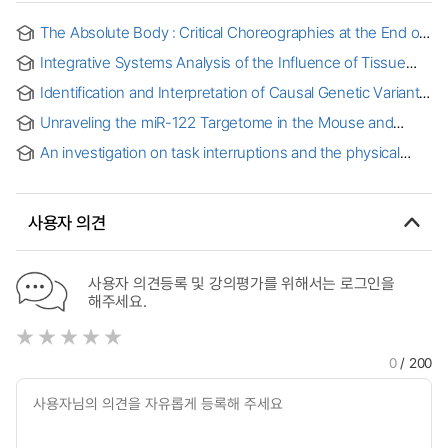
The Absolute Body : Critical Choreographies at the End of
the Skin
Integrative Systems Analysis of the Influence of Tissue
Niches on Human Immune Cells
Identification and Interpretation of Causal Genetic Variants
underlying Human Phenotypes
Unraveling the miR-122 Targetome in the Mouse and
Human Liver: Critical Targets in Liver Homeostasis and
An investigation on task interruptions and the physical
Carcinogenesis
environment for human performance
사용자 의견
사용자 의견등록 및 강의평가를 위해서는 로그인을
해주세요.
0
/ 200