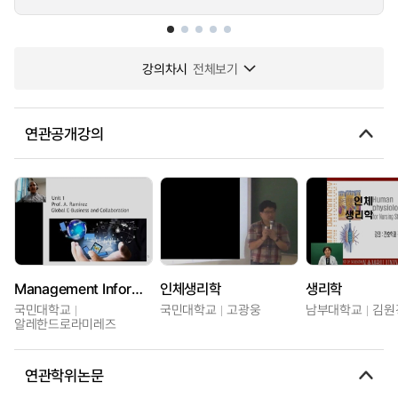
강의차시
전체보기
연관공개강의
Management Information Systems
인체생리학
생리학
국민대학교
국민대학교
고광웅
남부대학교
김원
알레한드로라미레즈
연관학위논문