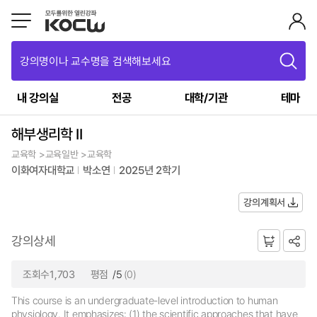
강의명이나 교수명을 검색해보세요
내 강의실
전공
대학/기관
테마
해부생리학 II
교육학 >교육일반 >교육학
이화여자대학교
박소연
2025년 2학기
강의계획서
강의상세
조회수1,703
평점
/5
(0)
This course is an undergraduate-level introduction to human
physiology. It emphasizes: (1) the scientific approaches that have