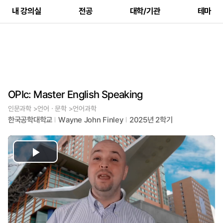
내 강의실
전공
대학/기관
테마
OPIc: Master English Speaking
인문과학 >언어ㆍ문학 >언어과학
한국공학대학교
Wayne John Finley
2025년 2학기
Play
Video