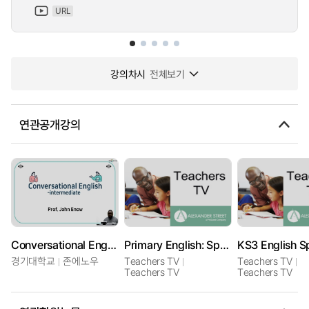
URL
강의차시
전체보기
연관공개강의
Conversational English : Intermediate
Primary English: Speaking and Listening Activities
경기대학교
존에노우
Teachers TV
Teachers TV
Teachers TV
Teachers TV