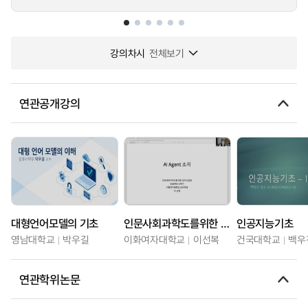
강의차시
전체보기
연관공개강의
대형언어모델의 기초
인문사회과학도를위한 딥러닝입문
인공지능기초
영남대학교
박우길
이화여자대학교
이선복
건국대학교
백우
연관학위논문