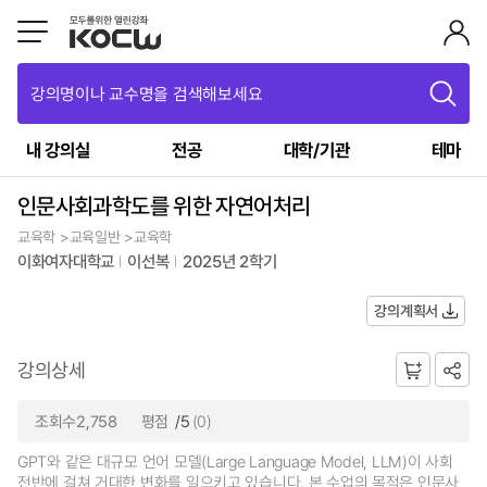
강의명이나 교수명을 검색해보세요
내 강의실
전공
대학/기관
테마
인문사회과학도를 위한 자연어처리
교육학 >교육일반 >교육학
이화여자대학교
이선복
2025년 2학기
강의계획서
강의상세
조회수2,758
평점
/5
(0)
GPT와 같은 대규모 언어 모델(Large Language Model, LLM)이 사회
전반에 걸쳐 거대한 변화를 일으키고 있습니다. 본 수업의 목적은 인문사