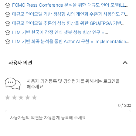
FOMC Press Conference 분석을 위한 대규모 언어 모델(LLM)
의 선호도 학습 연구 : 직접 선호 최적화(DPO)와 그룹 상대 정책
대규모 언어모델 기반 생성형 AI의 개인화 수준과 사용의도 간의
최적화(GRPO) 적용을 중심으로 = A Study on Preference
관계: 프라이버시 계산이론과 허니콤 모델 기반 혼합연구 = The
Learning of Large Language Models(LLM) for FOMC Press
대규모 언어모델 추론의 성능 향상을 위한 GPU/FPGA 기반
Relationship Between Personalization Levels and Usage
Conference Analysis : Focusing on the Application of
하이브리드 플랫폼 개발
Intention in Large Language Model-Based Generative AI:
Direct Preference Optimization (DPO) and Group Relative
LLM 기반 한국어 감정 인식 챗봇 성능 향상 연구 =
A Mixed-Methods Study Based on Privacy Calculus
Policy Optimization (GRPO)
Performance Improvement Study of Korean Emotion
Theory and the Honeycomb Model
LLM 기반 희곡 분석을 통한 Actor AI 구현 = Implementation
Recognition Chatbots based on Large Language Models
of Actor AI through Play Analysis Based on Large
(LLMs)
Language Models
사용자 의견
사용자 의견등록 및 강의평가를 위해서는 로그인을
해주세요.
0
/ 200