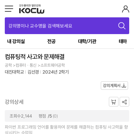
강의명이나 교수명을 검색해보세요
내 강의실
전공
대학/기관
테마
컴퓨팅적 사고와 문제해결
공학 >컴퓨터ㆍ통신 >소프트웨어공학
대진대학교
김선경
2024년 2학기
강의계획서
강의상세
조회수2,144
평점
/5
(0)
파이썬 프로그래밍 언어를 활용하여 문제를 해결하는 컴퓨팅 사고력을 향
상시키는 수업임