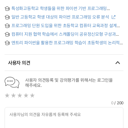
특성화고등학교 학생들을 위한 파이썬 기반 프로그래밍
교육과정 재구성 = Reorganization of Python based
일반 고등학교 학생 대상의 파이썬 프로그래밍 오류 분석
programming curriculum for specialized high school
students
프로그래밍 단원 도입을 위한 초등학교 컴퓨터 교육과정 설계에
관한 연구 : 스크래치를 중심으로 = Design of Computer
컴퓨터 지원 협력 학습에서 스캐폴딩이 공유정신모형 구성과
Education Curriculum in Elementary Schools for the
컴퓨터 프로그래밍 수행에 미치는 효과: 고등사고력과 사회적
Introduction of Programming Unit : Focused on Scratch
엔트리 파이썬을 활용한 프로그래밍 학습이 초등학생의 논리적
메타인지에 따른 차이 = Effects of Scaffolding on Shared
Educational Programming Language
사고력에 미치는 영향
Mental Model Construction and Computer Programming
Performance in CSCL: Roles of Higher-order Thinking and
Social Metacognition
사용자 의견
사용자 의견등록 및 강의평가를 위해서는 로그인을
해주세요.
0
/ 200