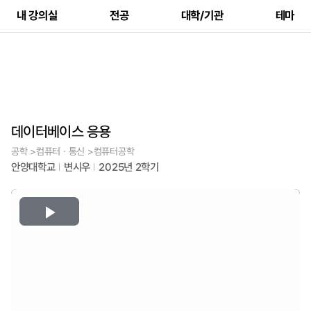
내 강의실
전공
대학/기관
테마
데이터베이스 응용
공학 >컴퓨터ㆍ통신 >컴퓨터공학
안양대학교
변시우
2025년 2학기
Play
Video