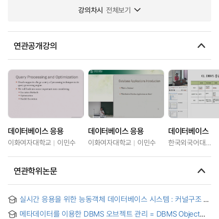
강의차시
전체보기
연관공개강의
데이터베이스 응용
데이터베이스 응용
데이터베이스
이화여자대학교
이민수
이화여자대학교
이민수
한국외국어대학교
연관학위논문
실시간 응용을 위한 능동객체 데이터베이스 시스템 : 커널구조 및
인덱스 메커니즘 = Active database management system for
메타데이터를 이용한 DBMS 오브젝트 관리 = DBMS Object
real-time applications : on kernel structuring and index