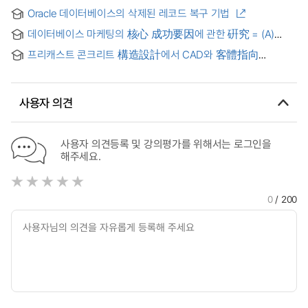
Management Using Metadata
mechanism
Oracle 데이터베이스의 삭제된 레코드 복구 기법
데이터베이스 마케팅의 核心 成功要因에 관한 硏究 = (A)
Research on the Key Factors of Success in Database
프리캐스트 콘크리트 構造設計에서 CAD와 客體指向
Marketing
데이터베이스 인터페이스 硏究 = Interfacing CAD and an
object-oriented database for a precase-concrete
structural design
사용자 의견
사용자 의견등록 및 강의평가를 위해서는 로그인을
해주세요.
0
/ 200