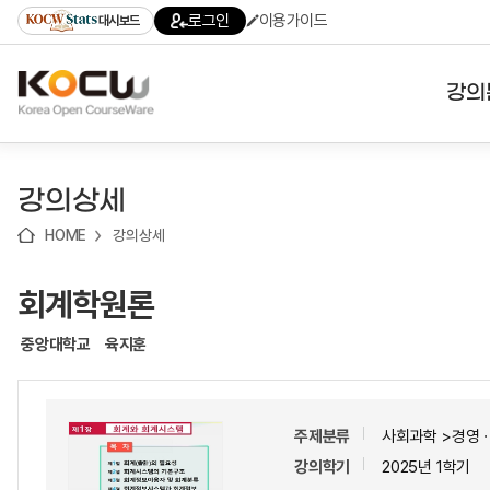
로
로
로
바
로그인
이용가이드
대시보드
가
가
가
로
기
기
기
가
(skip
기
to
강의
content)
대학
강의상세
기관
HOME
강의상세
전공
회계학원론
테마
중앙대학교
육지훈
주제분류
사회과학 >경영
강의학기
2025년 1학기