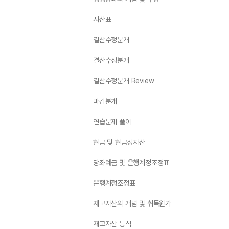
시산표
결산수정분개
결산수정분개
결산수정분개 Review
마감분개
연습문제 풀이
현금 및 현금성자산
당좌예금 및 은행계정조정표
은행계정조정표
재고자산의 개념 및 취득원가
재고자산 등식