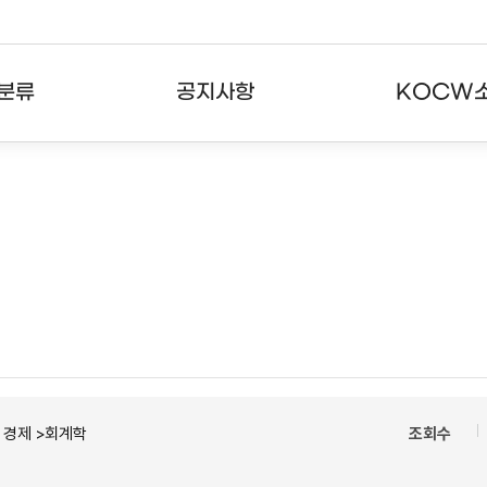
분류
공지사항
KOCW
강의
공지사항
KOCW란
강의
뉴스레터
활용안내
분야
주요통계현황
발자취
강의
서비스도움말
고객센터
ㆍ경제 >회계학
조회수