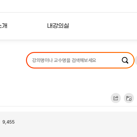
소개
내강의실
?
강의리스트
수강확인증강의
사용자의견
내강의클립
9,455