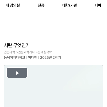
내 강의실
전공
대학/기관
테마
시란 무엇인가
인문과학 >인문과학기타 >문예창작학
동덕여자대학교
여태천
2025년 2학기
Play
Video