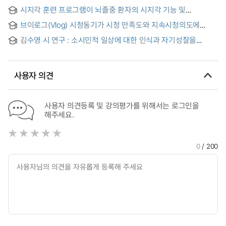
Subject
시지각 훈련 프로그램이 뇌졸중 환자의 시지각 기능 및
일상생활활동 수행능력에 미치는 영향 = Visual-Perception
브이로그(Vlog) 시청동기가 시청 만족도와 지속시청의도에
Training Program Having an Effect on The Visual
미치는 영향 연구 : 중국 일상 브이로그를 중심으로
Perception function and Performance capability of The
김수영 시 연구 : 소시민적 일상에 대한 인식과 자기성찰을
Activity of Daily Living for Stroke
중심으로 = (A) study of Kim Su Young's poetry : focusing
on the recognition about daily-life of petit bourgeois and
self reflection
사용자 의견
사용자 의견등록 및 강의평가를 위해서는 로그인을
해주세요.
0
/ 200