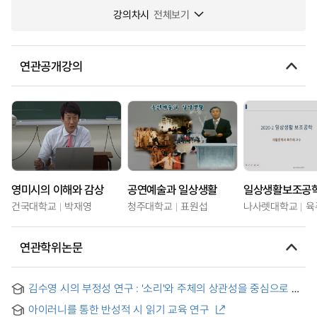
강의차시
전체보기
연관공개강의
영미시의 이해와 감상
공연예술과 일상생활
일상생활보조공
건국대학교
박재영
청주대학교
표원섭
나사렛대학교
육
연관학위논문
김수영 시의 부정성 연구 : '소리'와 주체의 상관성을 중심으로 =
A Study on the Negativity in Kim Su-Young’s Poetry :
아이러니를 통한 반성적 시 읽기 교육 연구
Focusing on the Correlation Between “Sound” and